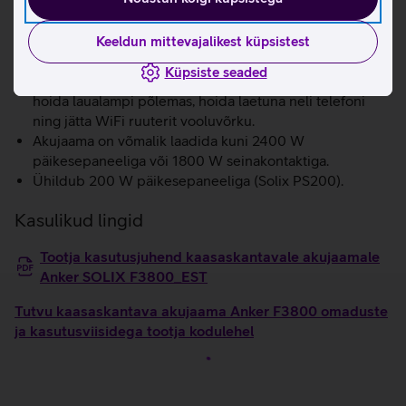
Akujaamal on LCD ekraan aku mahutavuse kuvamiseks,
sisend ja väljund võimsuse näidik, tühjenemise- ja
laadimise aja näidik ning temperatuuri hoiatuse
Keeldun mittevajalikest küpsistest
näidikud.
Küpsiste seaded
Võimaldab ühe täis laetusega kuni 3 päeva jooksul
hoida laualampi põlemas, hoida laetuna neli telefoni
ning jätta WiFi ruuterit vooluvõrku.
Akujaama on võmalik laadida kuni 2400 W
päikesepaneeliga või 1800 W seinakontaktiga.
Ühildub 200 W päikesepaneeliga (Solix PS200).
Kasulikud lingid
Tootja kasutusjuhend kaasaskantavale akujaamale
Anker SOLIX F3800_EST
Tutvu kaasaskantava akujaama Anker F3800 omaduste
ja kasutusviisidega tootja kodulehel