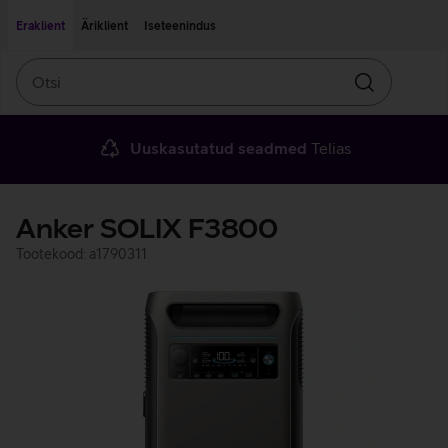
Liigu edasi põhisisu juurde
Ligipääsetavus
Eraklient
Äriklient
Iseteenindus
Otsi
Otsin
Uuskasutatud seadmed
Telias
Anker SOLIX F3800
Tootekood: a1790311