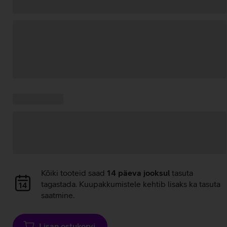
Andmete
laadimine
Kampaania
Andmete
pakkumised:
laadimine
Andmete
Kõiki tooteid saad
14 päeva jooksul
tasuta
laadimine
tagastada. Kuupakkumistele kehtib lisaks ka tasuta
saatmine.
Lisan ostukorvi