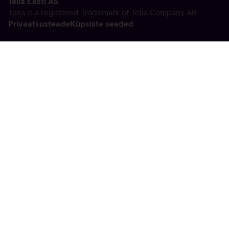
Telia Eesti AS
Telia is a registered Trademark of Telia Company AB
Privaatsusteade
Küpsiste seaded
Vabandame, tekkis
tehniline viga
tx:undefined:ut:null