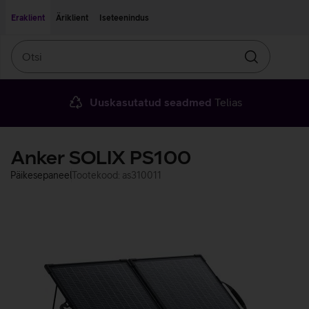
Liigu edasi põhisisu juurde
Ligipääsetavus
Eraklient
Äriklient
Iseteenindus
Otsi
Otsin
Uuskasutatud seadmed
Telias
Anker SOLIX PS100
Päikesepaneel
Tootekood: as310011