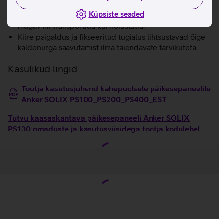
Kerge ja kokkupandav disain muudab paneeli lihtsasti
Küpsiste seaded
kaasaskantavaks ning kompaktselt voldituna on seda
mugav nii transportida kui hoiustada.
Kiire paigaldus ja fikseeritud tugialus lihtsustavad õige
kaldenurga saavutamist ilma täiendavate tarvikuteta.
Kasulikud lingid
Tootja kasutusjuhend kahepoolsele päikesepaneelile
Anker SOLIX PS100_PS200_PS400_EST
Tutvu kaasaskantava päikesepaneeli Anker SOLIX
PS100 omaduste ja kasutusviisidega tootja kodulehel