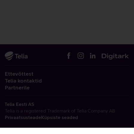
Ettevõttest
Telia kontaktid
Partnerile
Telia Eesti AS
Telia is a registered Trademark of Telia Company AB
Privaatsusteade
Küpsiste seaded