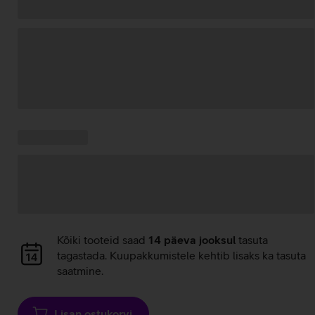
Andmete
laadimine
Kampaania
Andmete
pakkumised:
laadimine
Andmete
Kõiki tooteid saad
14 päeva jooksul
tasuta
laadimine
tagastada. Kuupakkumistele kehtib lisaks ka tasuta
saatmine.
Lisan ostukorvi