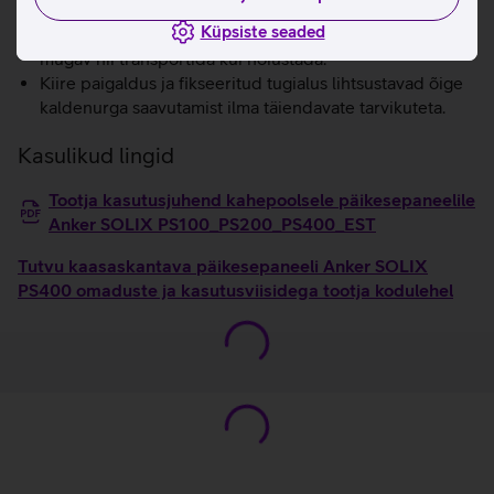
Kerge ja kokkupandav disain muudab paneeli lihtsasti
Küpsiste seaded
kaasaskantavaks ning kompaktselt voldituna on seda
mugav nii transportida kui hoiustada.
Kiire paigaldus ja fikseeritud tugialus lihtsustavad õige
kaldenurga saavutamist ilma täiendavate tarvikuteta.
Kasulikud lingid
Tootja kasutusjuhend kahepoolsele päikesepaneelile
Anker SOLIX PS100_PS200_PS400_EST
Tutvu kaasaskantava päikesepaneeli Anker SOLIX
PS400 omaduste ja kasutusviisidega tootja kodulehel