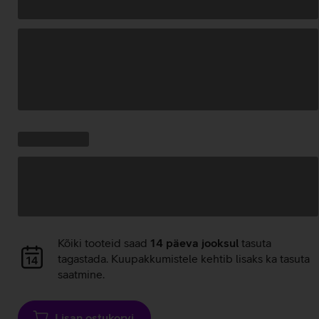
Andmete
laadimine
Kampaania
Andmete
pakkumised:
laadimine
Andmete
Kõiki tooteid saad
14 päeva jooksul
tasuta
laadimine
tagastada. Kuupakkumistele kehtib lisaks ka tasuta
saatmine.
Lisan ostukorvi