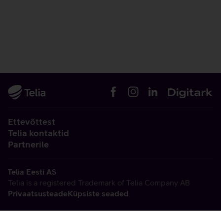
Ettevõttest
Telia kontaktid
Partnerile
Telia Eesti AS
Telia is a registered Trademark of Telia Company AB
Privaatsusteade
Küpsiste seaded