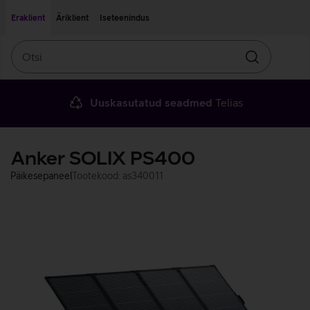
Liigu edasi põhisisu juurde
Ligipääsetavus
Eraklient
Äriklient
Iseteenindus
Otsi
Otsin
Uuskasutatud seadmed
Telias
Anker SOLIX PS400
Päikesepaneel
Tootekood: as340011