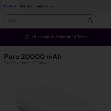
Liigu edasi põhisisu juurde
Ligipääsetavus
Eraklient
Äriklient
Iseteenindus
Otsi
Otsin
Uuskasutatud seadmed
Telias
Puro 20000 mAh
Tootekood: pwfcbb200p2whi