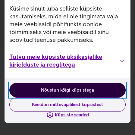
õige pea jälle kasutada.
Küsime sinult luba selliste küpsiste
Akupangal on 2 x USB-A ja 1 x USB-C porti.
kasutamiseks, mida ei ole tingimata vaja
Komplekti kuulub 20 cm USB-A - USB-C kaabel.
meie veebisaidi põhifunktsioonide
toimimiseks või meie veebisaidil sinu
soovitud teenuse pakkumiseks.
Tutvu meie küpsiste üksikasjalike
kirjelduste ja reeglitega
Nõustun kõigi küpsistega
Keeldun mittevajalikest küpsistest
Küpsiste seaded