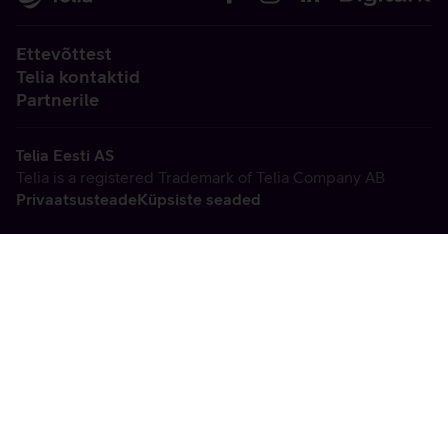
Ettevõttest
Telia kontaktid
Partnerile
Telia Eesti AS
Telia is a registered Trademark of Telia Company AB
Privaatsusteade
Küpsiste seaded