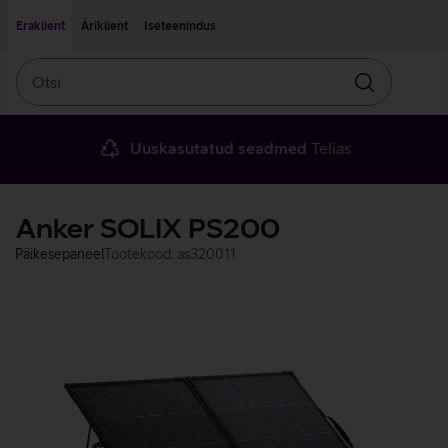
Liigu edasi põhisisu juurde
Ligipääsetavus
Eraklient
Äriklient
Iseteenindus
Otsi
Otsin
Uuskasutatud seadmed
Telias
Anker SOLIX PS200
Päikesepaneel
Tootekood: as320011