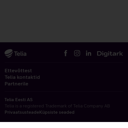
Ettevõttest
Telia kontaktid
Partnerile
Telia Eesti AS
Telia is a registered Trademark of Telia Company AB
Privaatsusteade
Küpsiste seaded