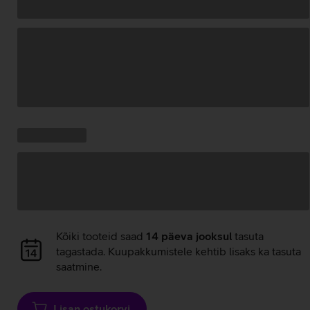
Andmete
laadimine
Kampaania
Andmete
pakkumised:
laadimine
Andmete
Kõiki tooteid saad
14 päeva jooksul
tasuta
laadimine
tagastada. Kuupakkumistele kehtib lisaks ka tasuta
saatmine.
Lisan ostukorvi