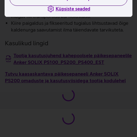
Kerge ja kokkupandav disain muudab paneeli lihtsasti
Küpsiste seaded
kaasaskantavaks ning kompaktselt voldituna on seda
mugav nii transportida kui hoiustada.
Kiire paigaldus ja fikseeritud tugialus lihtsustavad õige
kaldenurga saavutamist ilma täiendavate tarvikuteta.
Kasulikud lingid
Tootja kasutusjuhend kahepoolsele päikesepaneelile
Anker SOLIX PS100_PS200_PS400_EST
Tutvu kaasaskantava päikesepaneeli Anker SOLIX
PS200 omaduste ja kasutusviisidega tootja kodulehel