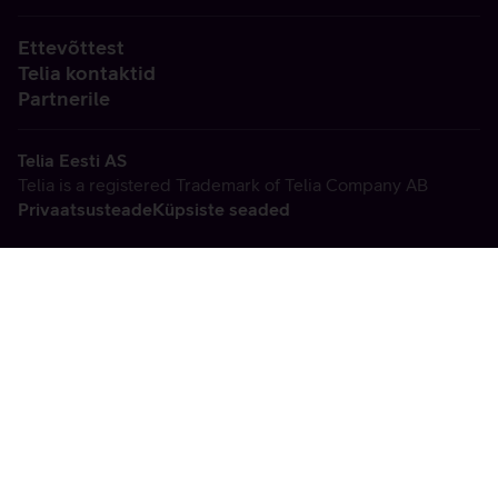
Ettevõttest
Telia kontaktid
Partnerile
Telia Eesti AS
Telia is a registered Trademark of Telia Company AB
Privaatsusteade
Küpsiste seaded