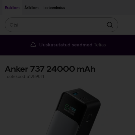
Liigu edasi põhisisu juurde
Ligipääsetavus
Eraklient
Äriklient
Iseteenindus
Otsi
Otsin
Uuskasutatud seadmed
Telias
Anker 737 24000 mAh
Tootekood: a1289011