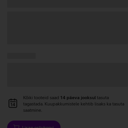
Andmete
laadimine
Kampaania
Andmete
pakkumised:
laadimine
Andmete
Kõiki tooteid saad
14 päeva jooksul
tasuta
laadimine
tagastada. Kuupakkumistele kehtib lisaks ka tasuta
saatmine.
Lisan ostukorvi