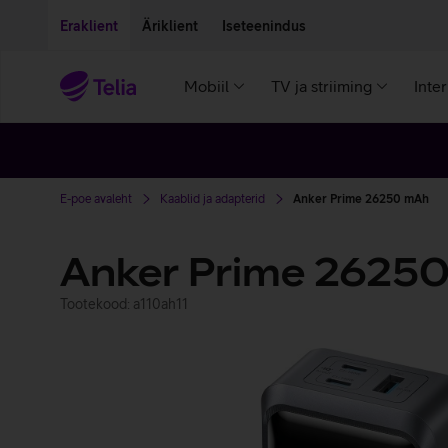
Liigu edasi põhisisu juurde
Ligipääsetavus
Eraklient
Äriklient
Iseteenindus
Mobiil
TV ja striiming
Inte
E-poe avaleht
Kaablid ja adapterid
Anker Prime 26250 mAh
Anker Prime 2625
Tootekood: a110ah11