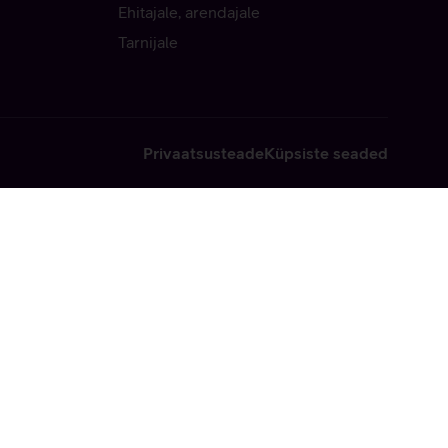
Ehitajale, arendajale
Tarnijale
Privaatsusteade
Küpsiste seaded