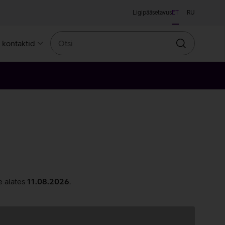
Ligipääsetavus
ET
RU
Otsi
a kontaktid
Otsin
e alates
11.08.2026
.