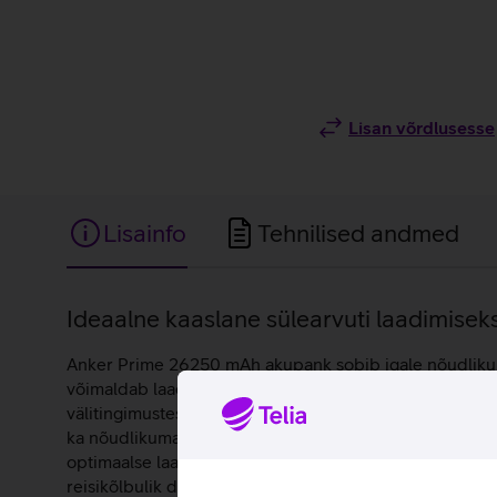
Lisan võrdlusesse
Lisainfo
Tehnilised andmed
Lisainfo
Ideaalne kaaslane sülearvuti laadimiseks
Anker Prime 26250 mAh akupank sobib igale nõudlikuma
võimaldab laadida sülearvuteid, telefone, tahvelarvutei
välitingimustes. Tänu kuni 300 W laadimisvõimsusele s
ka nõudlikuma sülearvuti töös hoidmiseks. Nutikas Pow
optimaalse laadimiskiiruse igale seadmele. Akupangal on
reisikõlbulik disain vastab lennureeglitele, mis teeb se