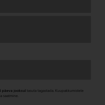
4 päeva jooksul
tasuta tagastada. Kuupakkumistele
ta saatmine.