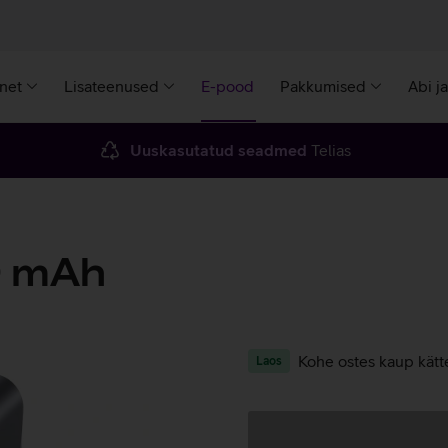
rnet
Lisateenused
E-pood
Pakkumised
Abi j
Uuskasutatud seadmed
Telias
0 mAh
Kohe ostes kaup kätt
Laos