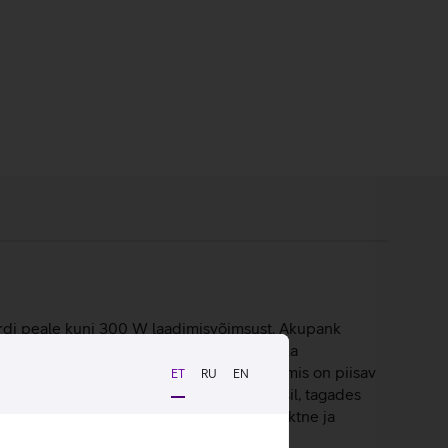
rdi peale kuni 300 W laadimisvõimsust. Akupank
eks kaaslaseks nii reisil, tööpäeval kui ka
 pordi kaudu kuni 140 W kiirlaadimist, mis on piisav
ET
RU
EN
msuse automaatselt kõige tõhusamal viisil, tagades
 ja akupanga tervislikku seisundit. Kompaktne ja
el.