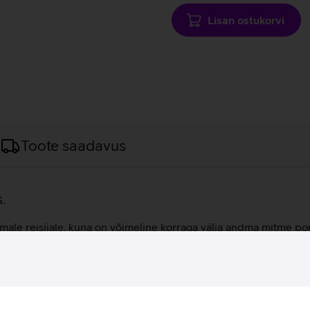
Lisan ostukorvi
Toote saadavus
.
le reisijale, kuna on võimeline korraga välja andma mitme po
d ja teisi USB-seadmeid mitmeid kordi, muutes selle usaldusväärs
uudab akupank toita korraga kuni kolme seadet, pakkudes USB-C
erIQ 4.0 tehnoloogia tuvastab ühendatud seadmed ja jaotab või
 selge LED-ekraan, mis kuvab välja laetust, laadimise kiiruseid
llest akupangast suurepärase kaaslase nii töö- kui puhkusereisid