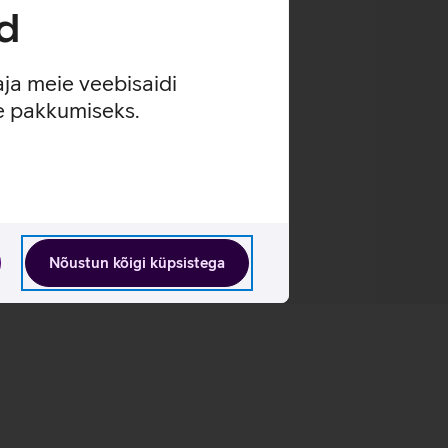
d
aja meie veebisaidi
se pakkumiseks.
Nõustun kõigi küpsistega