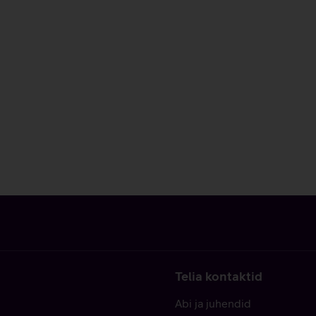
Telia kontaktid
Abi ja juhendid