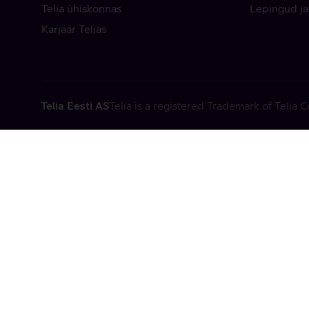
Telia ühiskonnas
Lepingud ja
Karjäär Telias
Telia Eesti AS
Telia is a registered Trademark of Telia
Vabandame, t