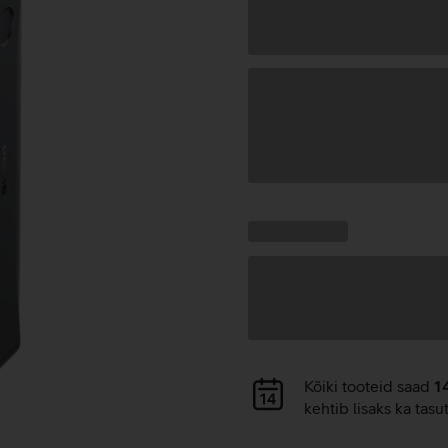
Andmete
laadimine
Kampaania
Andmete
pakkumised:
laadimine
Andmete
Kõiki tooteid saad
1
laadimine
kehtib lisaks ka tasu