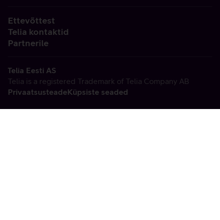
Ettevõttest
Telia kontaktid
Partnerile
Telia Eesti AS
Telia is a registered Trademark of Telia Company AB
Privaatsusteade
Küpsiste seaded