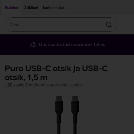
Liigu edasi põhisisu juurde
Ligipääsetavus
Eraklient
Äriklient
Iseteenindus
Otsi
Otsin
Uuskasutatud seadmed
Telias
Puro USB-C otsik ja USB-C
otsik, 1,5 m
USB kaabel
Tootekood: puusbcusbciconblk