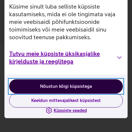
Lisainfo
Puro USB-C kaabel sobib kõigi USB-C pesaga seadmete
Küsime sinult luba selliste küpsiste
laadimiseks. Kaabel on valmistatud vedelast silikoonist
kasutamiseks, mida ei ole tingimata vaja
ning tänu sellele ei lähe see sõlme.
meie veebisaidi põhifunktsioonide
toimimiseks või meie veebisaidil sinu
soovitud teenuse pakkumiseks.
Tutvu meie küpsiste üksikasjalike
kirjelduste ja reeglitega
Nõustun kõigi küpsistega
Keeldun mittevajalikest küpsistest
Küpsiste seaded