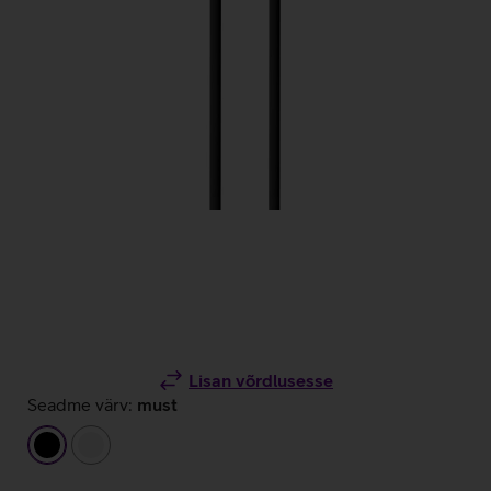
Lisan võrdlusesse
Seadme värv:
must
must
valge