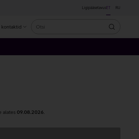
Ligipääsetavus
ET
RU
Otsi
a kontaktid
Otsin
e alates
09.08.2026
.