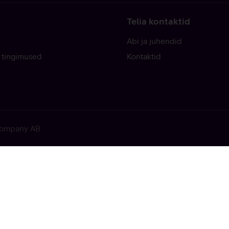
Telia kontaktid
Abi ja juhendid
 tingimused
Kontaktid
 Company AB