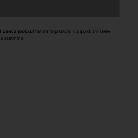
4 päeva jooksul
tasuta tagastada. Kuupakkumistele
ta saatmine.