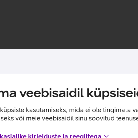
Toote saadavus
a veebisaidil küpsisei
iga ja tekita oma seadmele kaabliga internetiühendus.
e küpsiste kasutamiseks, mida ei ole tingimata v
seks või meie veebisaidil sinu soovitud teenu
asjalike kirjelduste ja reeglitega