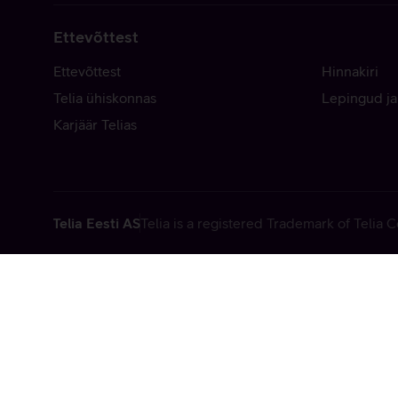
Ettevõttest
Ettevõttest
Hinnakiri
Telia ühiskonnas
Lepingud ja
Karjäär Telias
Telia Eesti AS
Telia is a registered Trademark of Telia