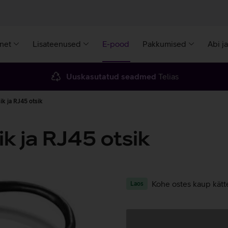
rnet
Lisateenused
E-pood
Pakkumised
Abi j
Uuskasutatud seadmed
Telias
k ja RJ45 otsik
k ja RJ45 otsik
Kohe ostes kaup kätt
Laos