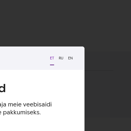
ET
RU
EN
d
aja meie veebisaidi
se pakkumiseks.