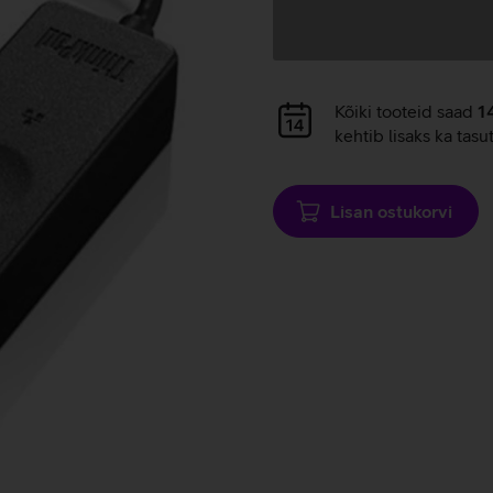
Andmete
laadimine
Andmete
Kõiki tooteid saad
1
laadimine
kehtib lisaks ka tasu
Lisan ostukorvi