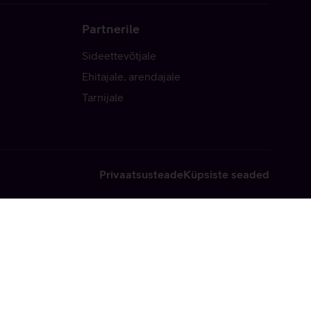
Partnerile
Sideettevõtjale
Ehitajale, arendajale
Tarnijale
Privaatsusteade
Küpsiste seaded