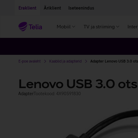
Liigu edasi põhisisu juurde
Ligipääsetavus
Eraklient
Äriklient
Iseteenindus
Mobiil
TV ja striiming
Inte
E-poe avaleht
Kaablid ja adapterid
Adapter Lenovo USB 3.0 otsi
Lenovo USB 3.0 otsi
Adapter
Tootekood: 4X90S91830