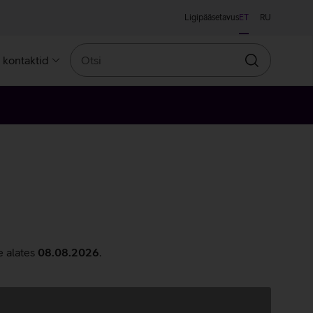
Ligipääsetavus
ET
RU
Otsi
a kontaktid
Otsin
e alates
08.08.2026
.