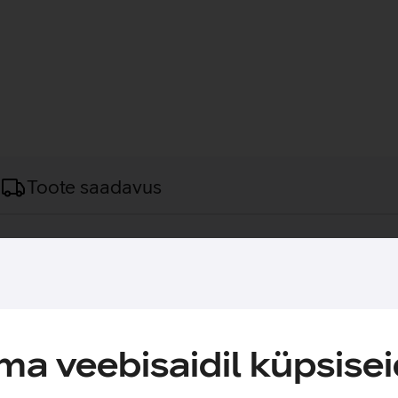
Toote saadavus
laadida kahte seadet samaaegselt nii kodus, kontoris kui ka l
 paindlikkust tänu lisalaadimisportile. Lisaks sobib adapter ka
a veebisaidil küpsisei
8 või uuem) mudelitega, MacBook Neo mudeliga ning uuemate i