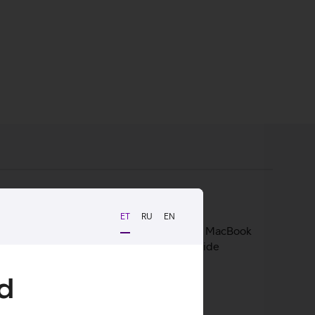
ET
RU
EN
iikvel olles. Apple soovitab seda kasutada MacBook
 iPhone’i, iPadi, Apple Watch'i ja AirPodside
d
Padidega.