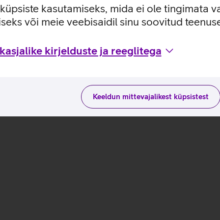
e küpsiste kasutamiseks, mida ei ole tingimata v
seks või meie veebisaidil sinu soovitud teenu
utusviisidega tootja kodulehel
asjalike kirjelduste ja reeglitega
Keeldun mittevajalikest küpsistest