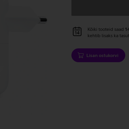
Andmete
laadimine
Andmete
Kõiki tooteid saad
1
laadimine
kehtib lisaks ka tasu
Lisan ostukorvi