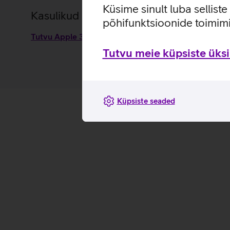
Küsime sinult luba sellist
Kasulikud lingid
põhifunktsioonide toimimi
Tutvu Apple 35 W sülearvuti laadija omaduste ja kas
Tutvu meie küpsiste üksik
Küpsiste seaded