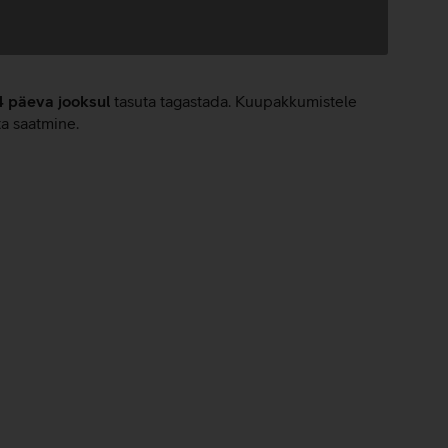
4 päeva jooksul
tasuta tagastada. Kuupakkumistele
ta saatmine.