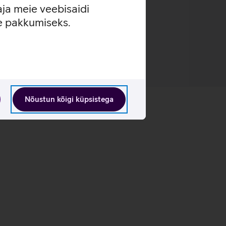
aja meie veebisaidi
se pakkumiseks.
Nõustun kõigi küpsistega