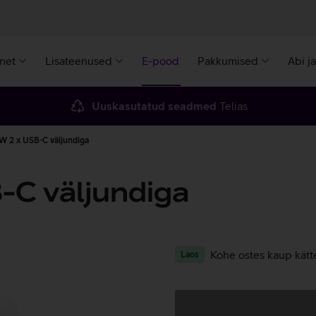
rnet
Lisateenused
E-pood
Pakkumised
Abi j
Uuskasutatud seadmed
Telias
 W 2 x USB-C väljundiga
-C väljundiga
Kohe ostes kaup kätt
Laos