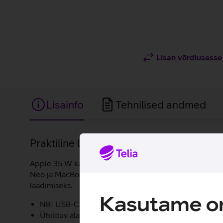
Lisan võrdlusesse
Lisainfo
Tehnilised andmed
Lisainfo
Praktiline laadija Apple seadmetele.
Apple 35 W kahe USB‑C pordiga toiteadapter võimaldab 
Neo ja MacBook Air sülearvutitega, pakkudes mugavust ja
laadimiseks.
Kasutame om
NB! USB-C laadimisjuhe on müügil eraldi.
Ühilduv alates iPhone 15 seeria, MacBook Air (201