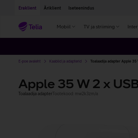
Liigu edasi põhisisu juurde
Ligipääsetavus
Eraklient
Äriklient
Iseteenindus
Mobiil
TV ja striiming
Inte
E-poe avaleht
Kaablid ja adapterid
Toalaadija adapter Apple 35
Apple 35 W 2 x USB
Toalaadija adapter
Tootekood: mw2k3zm/a