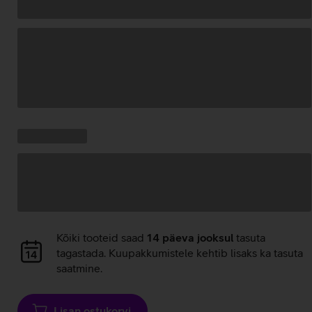
Andmete
laadimine
Kampaania
Andmete
pakkumised:
laadimine
Andmete
Kõiki tooteid saad
14 päeva jooksul
tasuta
laadimine
tagastada. Kuupakkumistele kehtib lisaks ka tasuta
saatmine.
Lisan ostukorvi