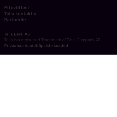
Ettevõttest
Telia kontaktid
Partnerile
Telia Eesti AS
Telia is a registered Trademark of Telia Company AB
Privaatsusteade
Küpsiste seaded