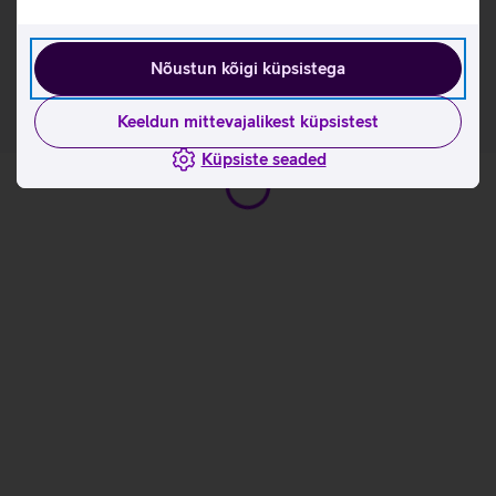
Tutvu doki HP USB-C G6 omaduste ja kasutusviisidega
tootja kodulehel
Nõustun kõigi küpsistega
Keeldun mittevajalikest küpsistest
Küpsiste seaded