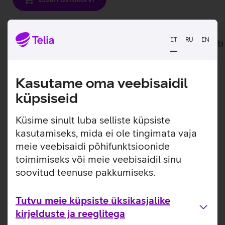
ET
RU
EN
Lisainfo
Tehnilised andmed
Toot
Lisainfo
Praktiline USB-C dokk.
Kasutame oma veebisaidil
küpsiseid
HP USB-C dokk võimaldab vaid ühe kaabli abil
sülearvutiga ühendada erinevaid lisaseadmeid, nagu
Küsime sinult luba selliste küpsiste
hiired ja klaviatuurid ning kuni 3 monitori. 100 W
toiteedastus võimaldab samal ajal ka arvuti laadimist.
kasutamiseks, mida ei ole tingimata vaja
meie veebisaidi põhifunktsioonide
3 x USB 3.2
toimimiseks või meie veebisaidil sinu
2 x USB-C
soovitud teenuse pakkumiseks.
2 x DisplayPort
1 x HDMI
Gigabit Ethernet RJ-45
Tutvu meie küpsiste üksikasjalike
kirjelduste ja reeglitega
Kasulikud lingid