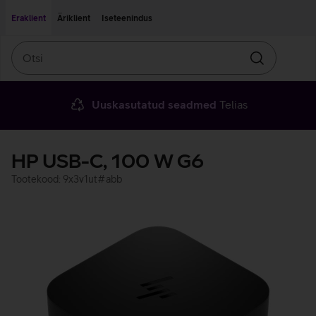
Liigu edasi põhisisu juurde
Ligipääsetavus
Eraklient
Äriklient
Iseteenindus
Otsi
Otsin
Uuskasutatud seadmed
Telias
HP USB-C, 100 W G6
Tootekood: 9x3v1ut#abb