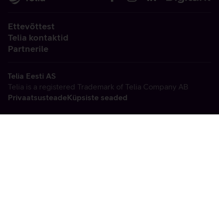
Ettevõttest
Telia kontaktid
Partnerile
Telia Eesti AS
Telia is a registered Trademark of Telia Company AB
Privaatsusteade
Küpsiste seaded