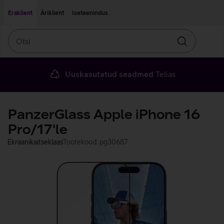
Liigu edasi põhisisu juurde
Ligipääsetavus
Eraklient
Äriklient
Iseteenindus
Otsi
Otsin
Uuskasutatud seadmed
Telias
PanzerGlass Apple iPhone 16
Pro/17'le
Ekraanikaitseklaas
Tootekood: pg30687