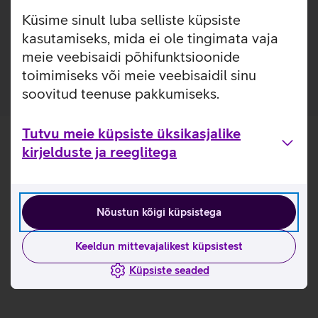
Küsime sinult luba selliste küpsiste
Pakendis on kaasas raam, mis teeb koduse kaitseklaasi
paigalduse mugavamaks. Paigaldusraam on valmistatud
kasutamiseks, mida ei ole tingimata vaja
100% taaskasutatud plastikust.
meie veebisaidi põhifunktsioonide
toimimiseks või meie veebisaidil sinu
soovitud teenuse pakkumiseks.
Tutvu meie küpsiste üksikasjalike
kirjelduste ja reeglitega
Nõustun kõigi küpsistega
Keeldun mittevajalikest küpsistest
Küpsiste seaded