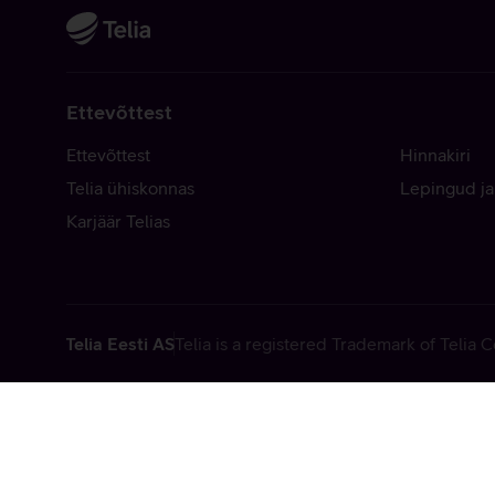
Ettevõttest
Ettevõttest
Hinnakiri
Telia ühiskonnas
Lepingud ja
Karjäär Telias
Telia Eesti AS
Telia is a registered Trademark of Telia