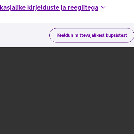
asjalike kirjelduste ja reeglitega
Keeldun mittevajalikest küpsistest