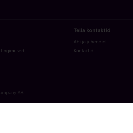
Telia kontaktid
Abi ja juhendid
 tingimused
Kontaktid
 Company AB