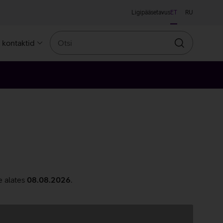
Ligipääsetavus
ET
RU
Otsi
a kontaktid
Otsin
e alates
08.08.2026
.