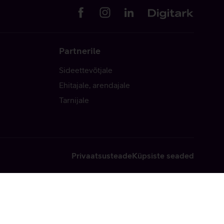
Partnerile
Sideettevõtjale
Ehitajale, arendajale
Tarnijale
Privaatsusteade
Küpsiste seaded