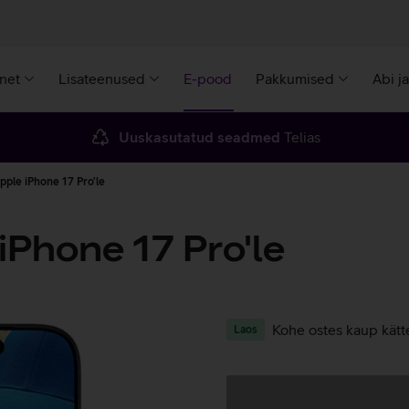
rnet
Lisateenused
E-pood
Pakkumised
Abi j
Uuskasutatud seadmed
Telias
pple iPhone 17 Pro'le
iPhone 17 Pro'le
Kohe ostes kaup kätt
Laos