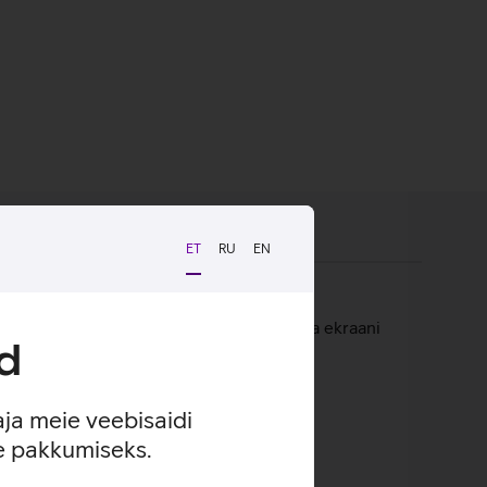
ET
RU
EN
e disain tagab väga hea puutetundlikkuse ja ekraani
d
 taaskasutatud plastikust.
aja meie veebisaidi
se pakkumiseks.