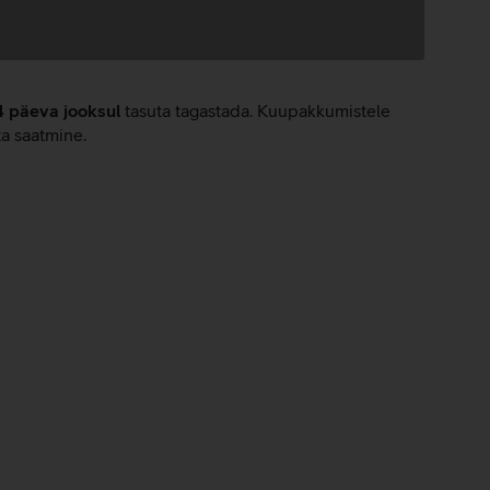
4 päeva jooksul
tasuta tagastada. Kuupakkumistele
ta saatmine.