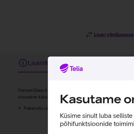
Lisan võrdlusesse
Lisainfo
Tehnilised andmed
Lisainfo
PanzerGlass kaitseklaas on loodud, et kaitsta telefoni 
Kasutame om
visuaalse kasutuskogemuse.
Pakendis on kaasas raam, mis teeb koduse kaitsekla
Küsime sinult luba sellist
põhifunktsioonide toimimi