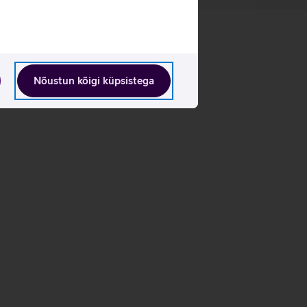
Nõustun kõigi küpsistega