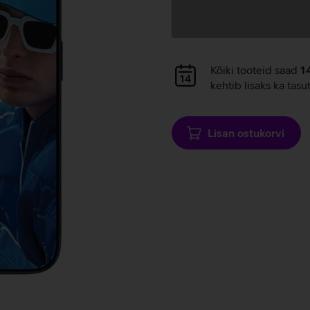
Andmete
laadimine
Andmete
Kõiki tooteid saad
1
laadimine
kehtib lisaks ka tasu
Lisan ostukorvi