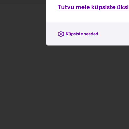
Tutvu meie küpsiste üksik
Küpsiste seaded