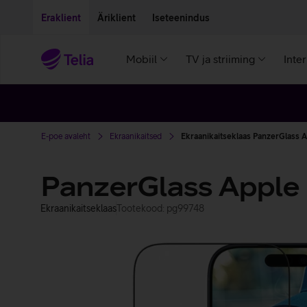
Liigu edasi põhisisu juurde
Ligipääsetavus
Eraklient
Äriklient
Iseteenindus
Mobiil
TV ja striiming
Inte
E-poe avaleht
Ekraanikaitsed
Ekraanikaitseklaas PanzerGlass A
PanzerGlass Apple 
Ekraanikaitseklaas
Tootekood: pg99748