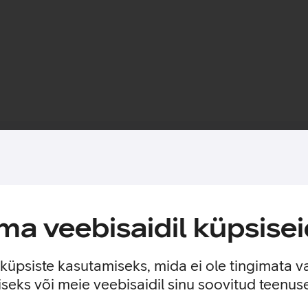
Toote saadavus
ekraani kriimustuste ja põrutuste eest. Kaitseklaasi mitmekihilin
a veebisaidil küpsisei
asi paigalduse mugavamaks. Paigaldusraam on valmistatud 100%
e küpsiste kasutamiseks, mida ei ole tingimata v
seks või meie veebisaidil sinu soovitud teenu