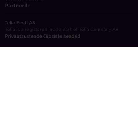
Partnerile
Telia Eesti AS
Telia is a registered Trademark of Telia Company AB
Privaatsusteade
Küpsiste seaded
Vabandame, tekkis
tehniline viga