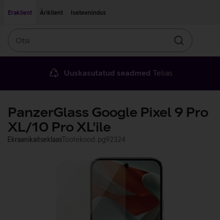
Liigu edasi põhisisu juurde
Ligipääsetavus
Eraklient
Äriklient
Iseteenindus
Otsi
Otsin
Uuskasutatud seadmed
Telias
PanzerGlass Google Pixel 9 Pro
XL/10 Pro XL'ile
Ekraanikaitseklaas
Tootekood: pg92324