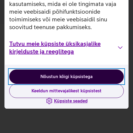
kasutamiseks, mida ei ole tingimata vaja
meie veebisaidi põhifunktsioonide
toimimiseks või meie veebisaidil sinu
soovitud teenuse pakkumiseks.
Tutvu meie küpsiste üksikasjalike
kirjelduste ja reeglitega
Nõustun kõigi küpsistega
Keeldun mittevajalikest küpsistest
Küpsiste seaded