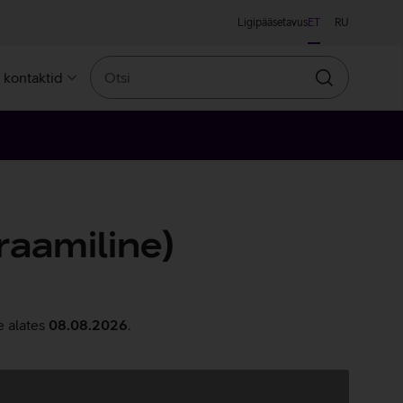
Ligipääsetavus
ET
RU
Otsi
a kontaktid
Otsin
raamiline)
e alates
08.08.2026
.