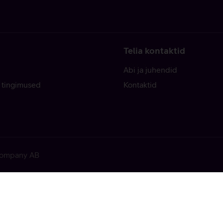
Telia kontaktid
Abi ja juhendid
 tingimused
Kontaktid
 Company AB