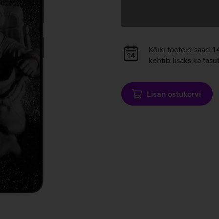
Andmete
laadimine
Andmete
Kõiki tooteid saad
1
laadimine
kehtib lisaks ka tasu
Lisan ostukorvi