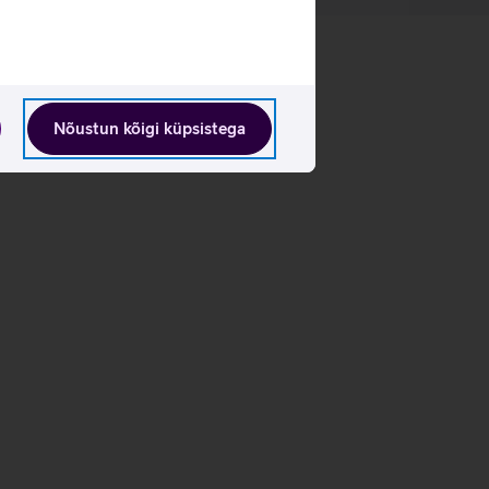
Nõustun kõigi küpsistega