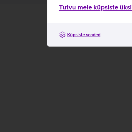
Tutvu meie küpsiste üksik
Küpsiste seaded