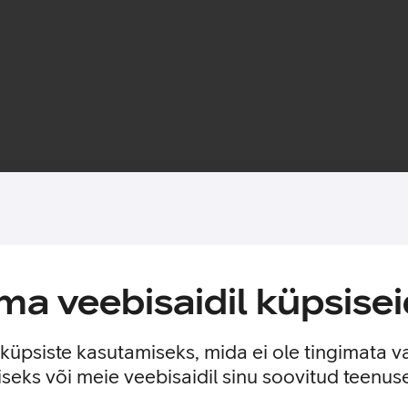
Toote saadavus
 seni turul olnud lahendused. Kaitseb ekraani kriimustuste ja p
a veebisaidil küpsisei
 tootmises.
asi paigalduse mugavamaks. Paigaldusraam on valmistatud 100%
e küpsiste kasutamiseks, mida ei ole tingimata v
seks või meie veebisaidil sinu soovitud teenu