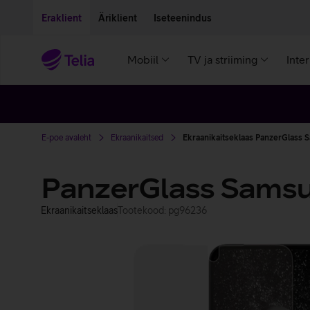
Liigu edasi põhisisu juurde
Ligipääsetavus
Eraklient
Äriklient
Iseteenindus
Mobiil
TV ja striiming
Inte
E-poe avaleht
Ekraanikaitsed
Ekraanikaitseklaas PanzerGlass S
PanzerGlass Samsun
Ekraanikaitseklaas
Tootekood: pg96236