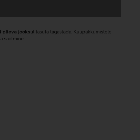
4 päeva jooksul
tasuta tagastada. Kuupakkumistele
ta saatmine.