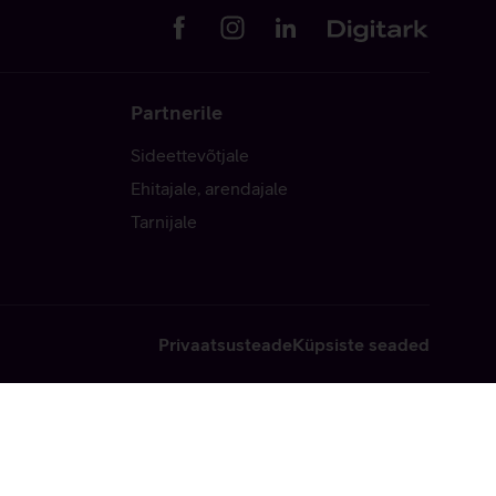
Partnerile
Sideettevõtjale
Ehitajale, arendajale
Tarnijale
Privaatsusteade
Küpsiste seaded