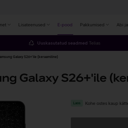
rnet
Lisateenused
E-pood
Pakkumised
Abi j
Uuskasutatud seadmed
Telias
amsung Galaxy S26+'ile (keraamiline)
g Galaxy S26+'ile (ke
Kohe ostes kaup kätt
Laos