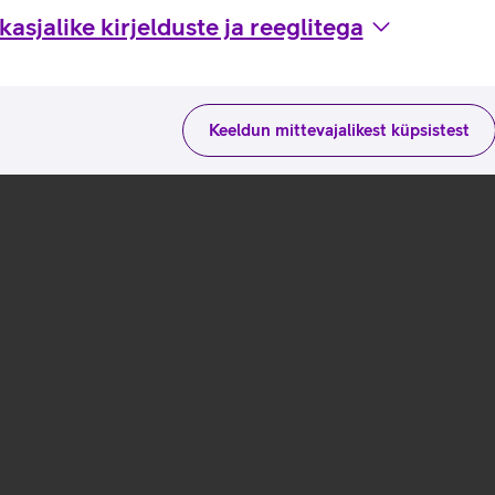
asjalike kirjelduste ja reeglitega
Keeldun mittevajalikest küpsistest