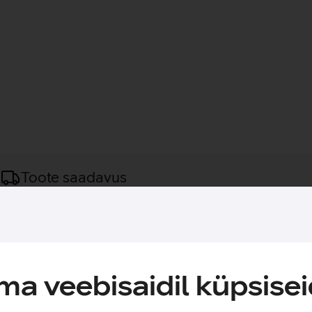
Toote saadavus
asi paigalduse lihtsamaks.
ekraani kriimustuste ja põrutuste eest. Kaitseklaasi mitmekihilin
a veebisaidil küpsisei
antud telefonimudeli jaoks.