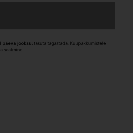
4 päeva jooksul
tasuta tagastada. Kuupakkumistele
ta saatmine.