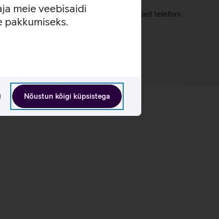
aja meie veebisaidi
t kaitsev kiht ning klaas paigutub ideaalselt telefoni
se pakkumiseks.
m.
Nõustun kõigi küpsistega