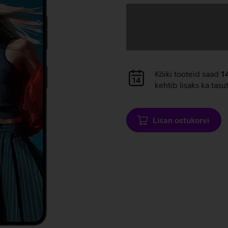
Andmete
laadimine
Andmete
Kõiki tooteid saad
1
laadimine
kehtib lisaks ka tasu
Lisan ostukorvi