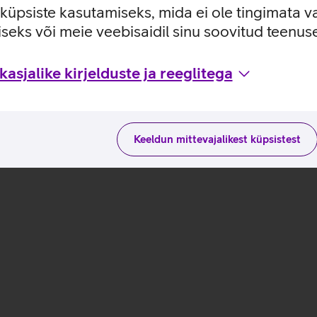
lge selle kaas.
e küpsiste kasutamiseks, mida ei ole tingimata v
tõmmates eemaldub karbi sees oleva telefoni ja kaitseklaasi vahel
seks või meie veebisaidil sinu soovitud teenu
 vähendab riski, et kaitseklaasi alla satub paigalduse käigus tol
as üle ning veendu, et klaas on kinnitunud telefoni peale.
asjalike kirjelduste ja reeglitega
Keeldun mittevajalikest küpsistest