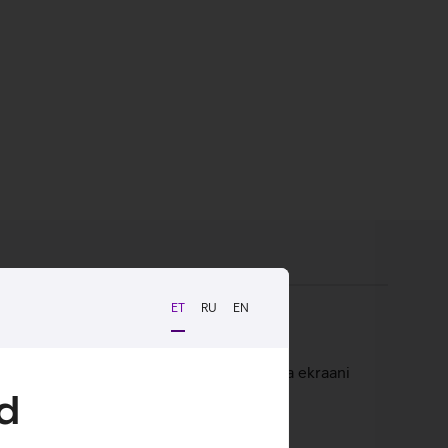
ET
RU
EN
e disain tagab väga hea puutetundlikkuse ja ekraani
d