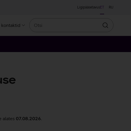
Ligipääsetavus
ET
RU
Otsi
a kontaktid
Otsin
use
e alates
07.08.2026
.