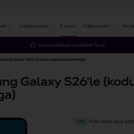
rnet
Lisateenused
E-pood
Pakkumised
Abi j
Uuskasutatud seadmed
Telias
Samsung Galaxy S26'le (koduse paigaldussüsteemiga)
ng Galaxy S26'le (kod
ga)
Kohe ostes kaup kätt
Laos