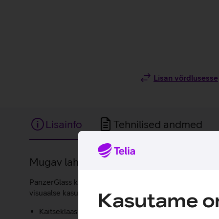
Lisan võrdlusesse
Lisainfo
Tehnilised andmed
Lisainfo
Mugav lahendus, mis muudab ekraanikla
PanzerGlass kaitseklaas on loodud, et kaitsta telefoni 
visuaalse kasutuskogemuse.
Kasutame om
Kaitseklaas saabub karbis, mis on disainitud täpselt 