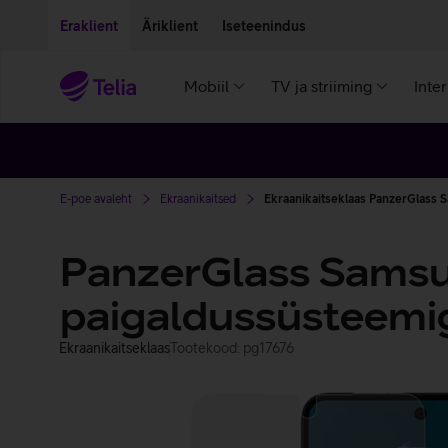
Liigu edasi põhisisu juurde
Ligipääsetavus
Eraklient
Äriklient
Iseteenindus
Mobiil
TV ja striiming
Inte
E-poe avaleht
Ekraanikaitsed
Ekraanikaitseklaas PanzerGlass 
PanzerGlass Samsu
paigaldussüsteemi
Ekraanikaitseklaas
Tootekood: pg17676