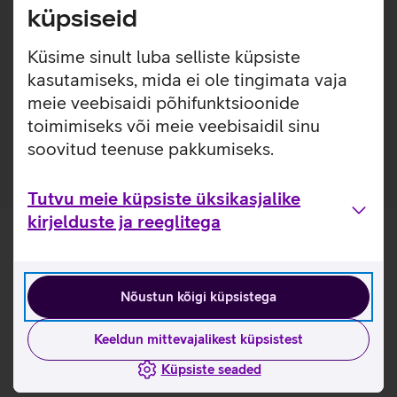
loodud eesmärgiga pikendada seadmete eluiga ja
küpsiseid
välimust. Karastatud klaas toimib turvapadjana, kaitstes
telefoni löökide eest ja pakkudes kõrgetasemelist kaitset
Küsime sinult luba selliste küpsiste
kriimustuste vastu, ilma et see kahjustaks seadme
kasutamiseks, mida ei ole tingimata vaja
funktsionaalsust ja välimust. Kaitseklaas on kaetud ka
meie veebisaidi põhifunktsioonide
spetsiaalse kihiga, mis vähendab sõrmejälgede tekkimist
toimimiseks või meie veebisaidil sinu
klaasile.
soovitud teenuse pakkumiseks.
Tutvu meie küpsiste üksikasjalike
kirjelduste ja reeglitega
Nõustun kõigi küpsistega
Keeldun mittevajalikest küpsistest
Küpsiste seaded