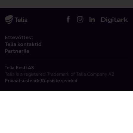
Ettevõttest
Telia kontaktid
Partnerile
Telia Eesti AS
Telia is a registered Trademark of Telia Company AB
Privaatsusteade
Küpsiste seaded