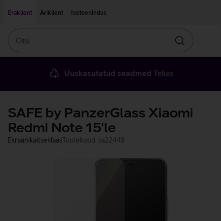
Liigu edasi põhisisu juurde
Ligipääsetavus
Eraklient
Äriklient
Iseteenindus
Otsi
Otsin
Uuskasutatud seadmed
Telias
SAFE by PanzerGlass Xiaomi
Redmi Note 15'le
Ekraanikaitseklaas
Tootekood: sa22448