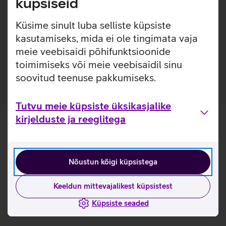
küpsiseid
vigastusteta igapäevaste kukkumiste ning kriimustuste
eest.
Küsime sinult luba selliste küpsiste
Kaitseklaas on valmistatud 60% taaskasutatud klaasist.
kasutamiseks, mida ei ole tingimata vaja
Pakendis on kaasas raam, mis teeb koduse kaitseklaasi
meie veebisaidi põhifunktsioonide
paigalduse mugavamaks.
toimimiseks või meie veebisaidil sinu
soovitud teenuse pakkumiseks.
Tutvu meie küpsiste üksikasjalike
kirjelduste ja reeglitega
Nõustun kõigi küpsistega
Keeldun mittevajalikest küpsistest
Küpsiste seaded