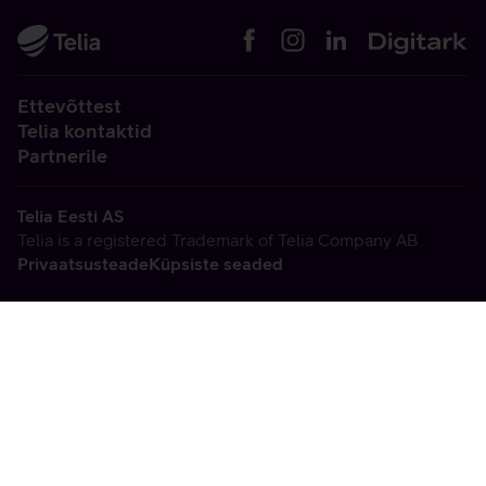
Ettevõttest
Telia kontaktid
Partnerile
Telia Eesti AS
Telia is a registered Trademark of Telia Company AB
Privaatsusteade
Küpsiste seaded