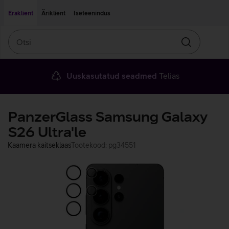
Liigu edasi põhisisu juurde
Ligipääsetavus
Eraklient
Äriklient
Iseteenindus
Otsi
Otsin
Uuskasutatud seadmed
Telias
PanzerGlass Samsung Galaxy
S26 Ultra'le
Kaamera kaitseklaas
Tootekood: pg34551