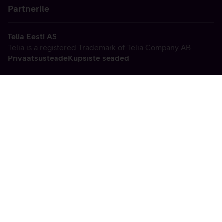
Partnerile
Telia Eesti AS
Telia is a registered Trademark of Telia Company AB
Privaatsusteade
Küpsiste seaded
Vabandame, tekkis
tehniline viga