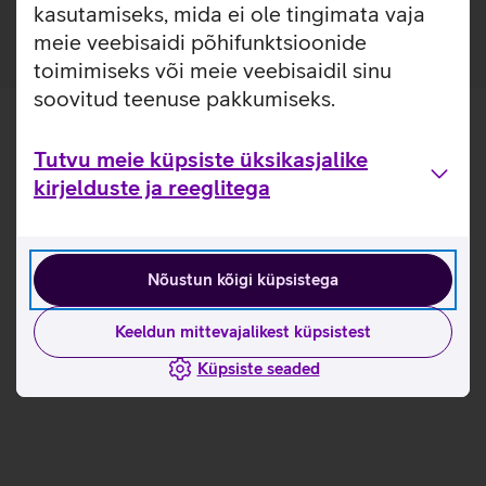
kasutamiseks, mida ei ole tingimata vaja
meie veebisaidi põhifunktsioonide
toimimiseks või meie veebisaidil sinu
soovitud teenuse pakkumiseks.
Tutvu meie küpsiste üksikasjalike
kirjelduste ja reeglitega
Nõustun kõigi küpsistega
Keeldun mittevajalikest küpsistest
Küpsiste seaded