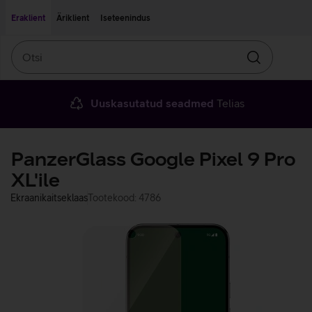
Liigu edasi põhisisu juurde
Ligipääsetavus
Eraklient
Äriklient
Iseteenindus
Otsi
Otsin
Uuskasutatud seadmed
Telias
PanzerGlass Google Pixel 9 Pro
XL'ile
Ekraanikaitseklaas
Tootekood: 4786