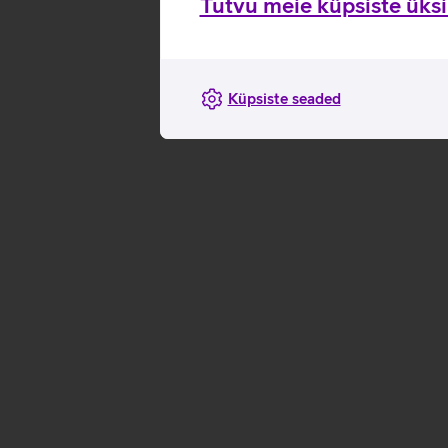
Tutvu meie küpsiste üksik
Küpsiste seaded