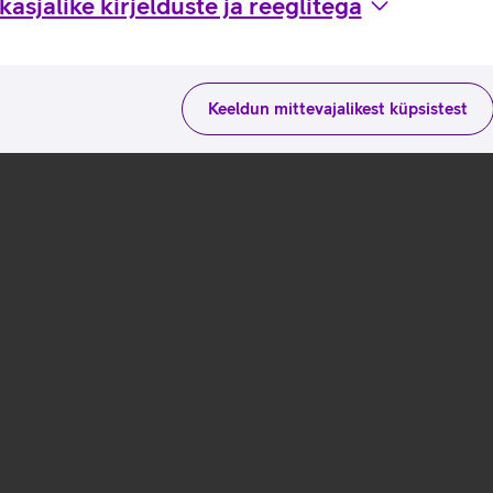
asjalike kirjelduste ja reeglitega
Keeldun mittevajalikest küpsistest