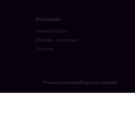
Partnerile
Sideettevõtjale
Ehitajale, arendajale
Tarnijale
Privaatsusteade
Küpsiste seaded