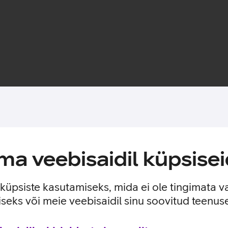
Toote saadavus
a veebisaidil küpsisei
ekraani kriimustuste ja põrutuste eest. Kaitseklaasi mitmekihilin
e küpsiste kasutamiseks, mida ei ole tingimata v
seks või meie veebisaidil sinu soovitud teenu