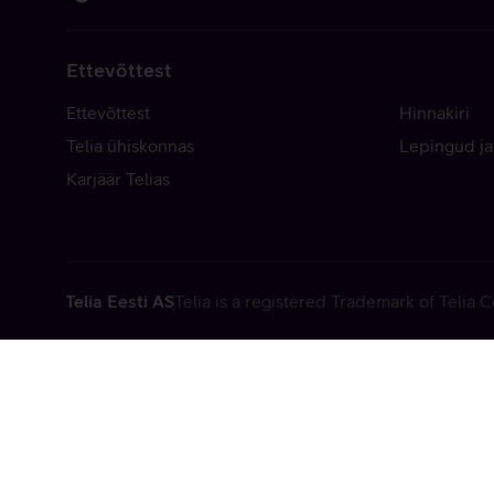
Ettevõttest
Ettevõttest
Hinnakiri
Telia ühiskonnas
Lepingud ja
Karjäär Telias
Telia Eesti AS
Telia is a registered Trademark of Telia