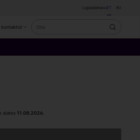
Ligipääsetavus
ET
RU
Otsi
a kontaktid
Otsin
e alates
11.08.2026
.