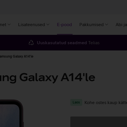
rnet
Lisateenused
E-pood
Pakkumised
Abi j
Uuskasutatud seadmed
Telias
Samsung Galaxy A14'le
ng Galaxy A14'le
Kohe ostes kaup kätt
Laos