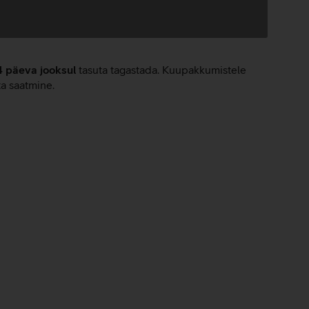
4 päeva jooksul
tasuta tagastada. Kuupakkumistele
ta saatmine.