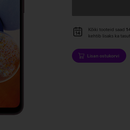
Andmete
laadimine
Andmete
Kõiki tooteid saad
1
laadimine
kehtib lisaks ka tasu
Lisan ostukorvi