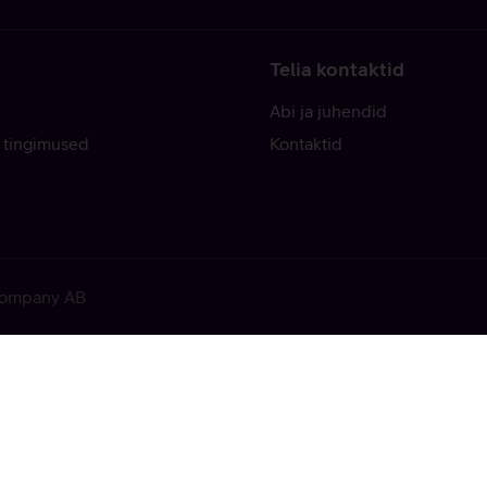
Telia kontaktid
Abi ja juhendid
 tingimused
Kontaktid
 Company AB