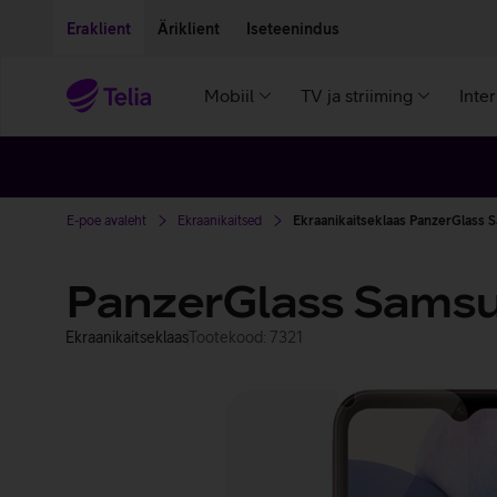
Liigu edasi põhisisu juurde
Ligipääsetavus
Eraklient
Äriklient
Iseteenindus
Mobiil
TV ja striiming
Inte
E-poe avaleht
Ekraanikaitsed
Ekraanikaitseklaas PanzerGlass 
PanzerGlass Samsu
Ekraanikaitseklaas
Tootekood: 7321