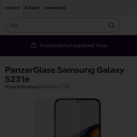
Liigu edasi põhisisu juurde
Ligipääsetavus
Eraklient
Äriklient
Iseteenindus
Otsi
Otsin
Uuskasutatud seadmed
Telias
PanzerGlass Samsung Galaxy
S23'le
Ekraanikaitseklaas
Tootekood: 7315