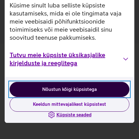
Küsime sinult luba selliste küpsiste
Pakendis on kaasas raam, mis teeb koduse kaitseklaasi
kasutamiseks, mida ei ole tingimata vaja
paigalduse mugavamaks.
meie veebisaidi põhifunktsioonide
toimimiseks või meie veebisaidil sinu
soovitud teenuse pakkumiseks.
Tutvu meie küpsiste üksikasjalike
kirjelduste ja reeglitega
Nõustun kõigi küpsistega
Keeldun mittevajalikest küpsistest
Küpsiste seaded