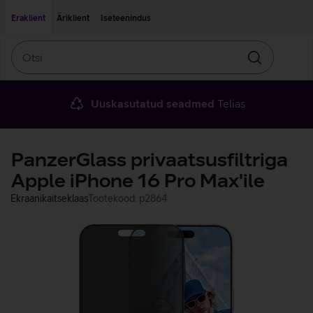
Liigu edasi põhisisu juurde
Ligipääsetavus
Eraklient
Äriklient
Iseteenindus
Otsi
Otsin
Uuskasutatud seadmed
Telias
PanzerGlass privaatsusfiltriga
Apple iPhone 16 Pro Max'ile
Ekraanikaitseklaas
Tootekood: p2864