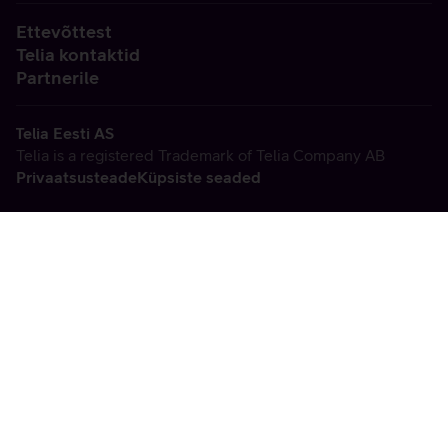
Ettevõttest
Telia kontaktid
Partnerile
Telia Eesti AS
Telia is a registered Trademark of Telia Company AB
Privaatsusteade
Küpsiste seaded