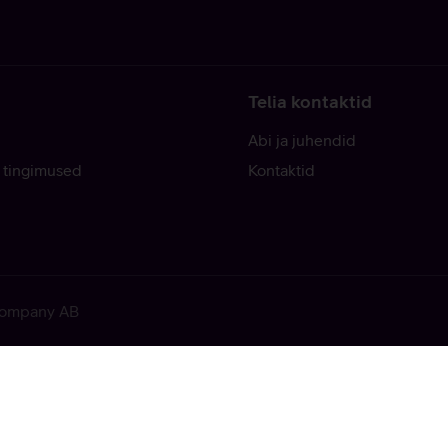
Telia kontaktid
Abi ja juhendid
 tingimused
Kontaktid
 Company AB