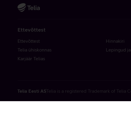
Ettevõttest
Ettevõttest
Hinnakiri
Telia ühiskonnas
Lepingud ja
Karjäär Telias
Telia Eesti AS
Telia is a registered Trademark of Telia