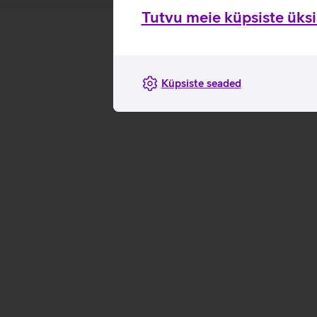
Tutvu meie küpsiste üksik
Küpsiste seaded