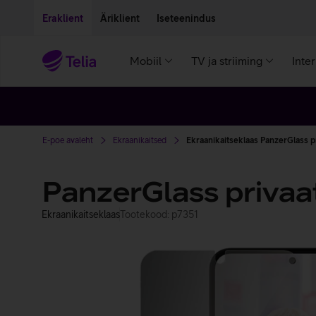
Liigu edasi põhisisu juurde
Ligipääsetavus
Eraklient
Äriklient
Iseteenindus
Mobiil
TV ja striiming
Inte
E-poe avaleht
Ekraanikaitsed
Ekraanikaitseklaas PanzerGlass pr
PanzerGlass privaa
Ekraanikaitseklaas
Tootekood: p7351