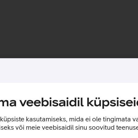
Toote saadavus
ekraani kriimustuste ja põrutuste eest. Kaitseklaasi mitmekihilin
a veebisaidil küpsisei
aasi paigalduse mugavamaks.
e küpsiste kasutamiseks, mida ei ole tingimata v
seks või meie veebisaidil sinu soovitud teenu