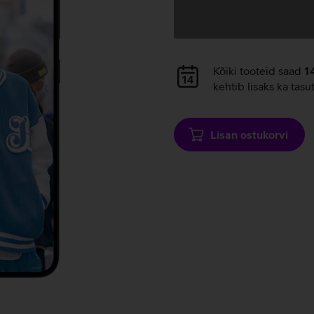
Andmete
laadimine
Andmete
Kõiki tooteid saad
1
laadimine
kehtib lisaks ka tasu
Lisan ostukorvi