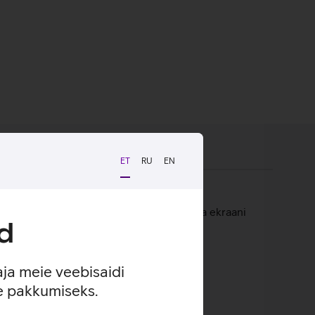
ET
RU
EN
e disain tagab väga hea puutetundlikkuse ja ekraani
d
aja meie veebisaidi
se pakkumiseks.