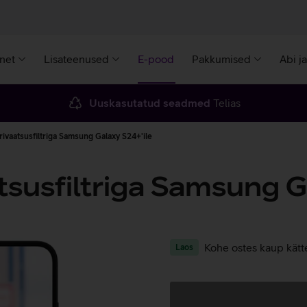
rnet
Lisateenused
E-pood
Pakkumised
Abi j
Uuskasutatud seadmed
Telias
ivaatsusfiltriga Samsung Galaxy S24+'ile
tsusfiltriga Samsung G
Kohe ostes kaup kätt
Laos