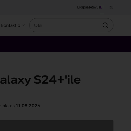
Ligipääsetavus
ET
RU
Otsi
a kontaktid
Otsin
alaxy S24+'ile
e alates
11.08.2026
.