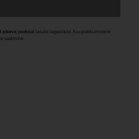
4 päeva jooksul
tasuta tagastada. Kuupakkumistele
ta saatmine.