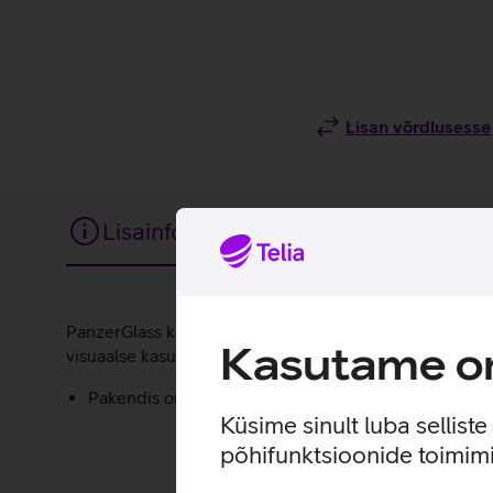
Lisan võrdlusesse
Lisainfo
Tehnilised andmed
Lisainfo
PanzerGlass kaitseklaas on loodud, et kaitsta telefoni 
Kasutame om
visuaalse kasutuskogemuse.
Pakendis on kaasas raam, mis teeb koduse kaitsekl
Küsime sinult luba sellist
põhifunktsioonide toimimi