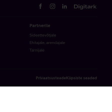
Partnerile
Sideettevõtjale
Ehitajale, arendajale
Tarnijale
Privaatsusteade
Küpsiste seaded