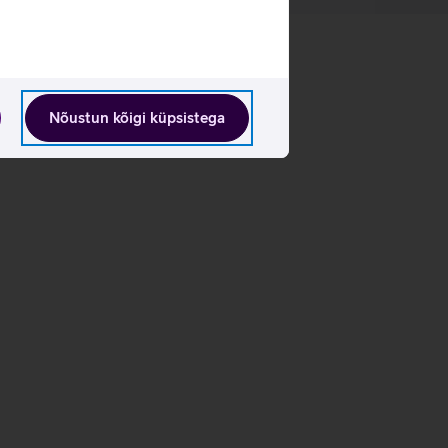
Nõustun kõigi küpsistega