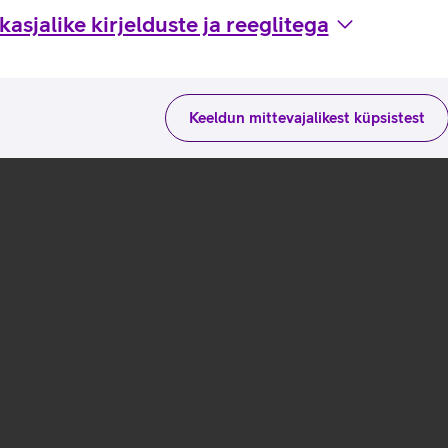
asjalike kirjelduste ja reeglitega
Keeldun mittevajalikest küpsistest