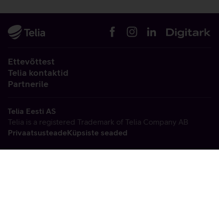
Ettevõttest
Telia kontaktid
Partnerile
Telia Eesti AS
Telia is a registered Trademark of Telia Company AB
Privaatsusteade
Küpsiste seaded