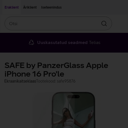
Liigu edasi põhisisu juurde
Ligipääsetavus
Eraklient
Äriklient
Iseteenindus
Otsi
Otsin
Uuskasutatud seadmed
Telias
SAFE by PanzerGlass Apple
iPhone 16 Pro'le
Ekraanikaitseklaas
Tootekood: safe95876