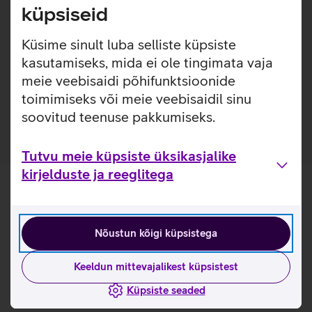
loodud eesmärgiga pikendada seadmete eluiga ja
küpsiseid
välimust. Karastatud klaas toimib turvapadjana, kaitstes
telefoni löökide eest ja pakkudes kõrgetasemelist kaitset
Küsime sinult luba selliste küpsiste
kriimustuste vastu, ilma et see kahjustaks seadme
kasutamiseks, mida ei ole tingimata vaja
funktsionaalsust ja välimust. Kaitseklaas on kaetud ka
meie veebisaidi põhifunktsioonide
spetsiaalse kihiga, mis vähendab sõrmejälgede tekkimist
toimimiseks või meie veebisaidil sinu
klaasile.
soovitud teenuse pakkumiseks.
Tutvu meie küpsiste üksikasjalike
kirjelduste ja reeglitega
Nõustun kõigi küpsistega
Keeldun mittevajalikest küpsistest
Küpsiste seaded