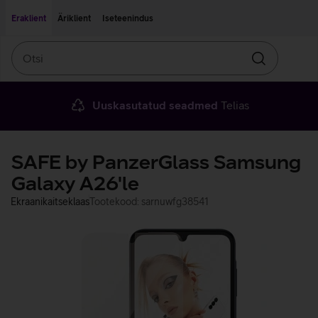
Liigu edasi põhisisu juurde
Ligipääsetavus
Eraklient
Äriklient
Iseteenindus
Otsi
Otsin
Uuskasutatud seadmed
Telias
SAFE by PanzerGlass Samsung
Galaxy A26'le
Ekraanikaitseklaas
Tootekood: sarnuwfg38541