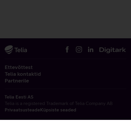
Ettevõttest
Telia kontaktid
Partnerile
Telia Eesti AS
Telia is a registered Trademark of Telia Company AB
Privaatsusteade
Küpsiste seaded