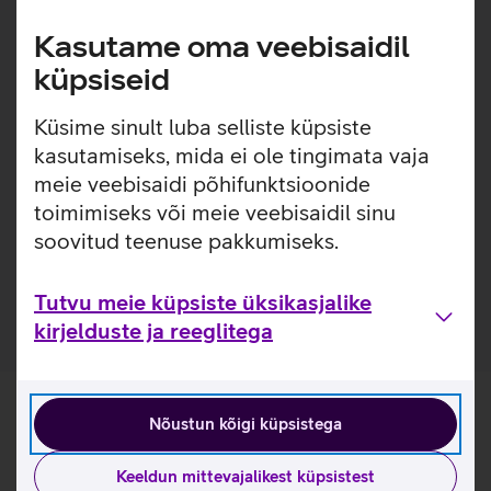
loodud eesmärgiga pikendada seadmete eluiga ja
välimust. Karastatud klaas toimib turvapadjana, kaitstes
Kasutame oma veebisaidil
telefoni löökide eest ja pakkudes kõrgetasemelist kaitset
küpsiseid
kriimustuste vastu, ilma et see kahjustaks seadme
funktsionaalsust ja välimust. Kaitseklaas on kaetud ka
Küsime sinult luba selliste küpsiste
spetsiaalse kihiga, mis vähendab sõrmejälgede tekkimist
kasutamiseks, mida ei ole tingimata vaja
klaasile.
meie veebisaidi põhifunktsioonide
Pakendis on kaasas raam, mis teeb koduse kaitseklaasi
toimimiseks või meie veebisaidil sinu
paigalduse mugavamaks. Paigaldusraam on valmistatud
soovitud teenuse pakkumiseks.
100% taaskasutatud plastikust.
Kaitseklaas on valmistatud 60% taaskasutatud klaasist.
Tutvu meie küpsiste üksikasjalike
kirjelduste ja reeglitega
Nõustun kõigi küpsistega
Keeldun mittevajalikest küpsistest