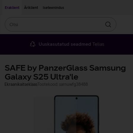
Liigu edasi põhisisu juurde
Ligipääsetavus
Eraklient
Äriklient
Iseteenindus
Otsi
Otsin
Uuskasutatud seadmed
Telias
SAFE by PanzerGlass Samsung
Galaxy S25 Ultra'le
Ekraanikaitseklaas
Tootekood: sarnuwfg38488