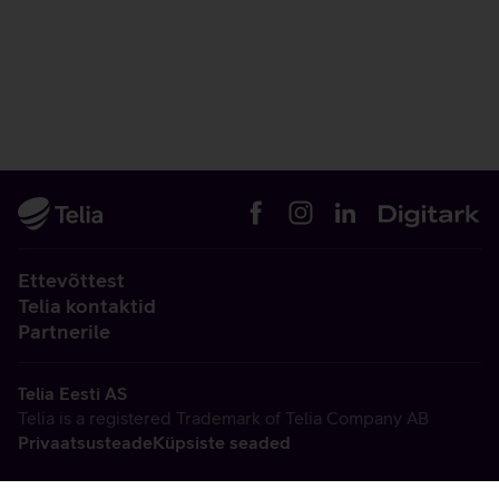
Ettevõttest
Telia kontaktid
Partnerile
Telia Eesti AS
Telia is a registered Trademark of Telia Company AB
Privaatsusteade
Küpsiste seaded