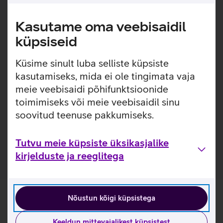
loodud eesmärgiga pikendada seadmete eluiga ja
välimust. Karastatud klaas toimib turvapadjana, kaitstes
Kasutame oma veebisaidil
telefoni löökide eest ja pakkudes kõrgetasemelist kaitset
kriimustuste vastu, ilma et see kahjustaks seadme
küpsiseid
funktsionaalsust ja välimust. Kaitseklaas on kaetud ka
spetsiaalse kihiga, mis vähendab sõrmejälgede tekkimist
Küsime sinult luba selliste küpsiste
klaasile.
kasutamiseks, mida ei ole tingimata vaja
meie veebisaidi põhifunktsioonide
Pakendis on kaasas raam, mis teeb koduse kaitseklaasi
toimimiseks või meie veebisaidil sinu
paigalduse mugavamaks.
Paigaldusraam on valmistatud 100% taaskasutatud
soovitud teenuse pakkumiseks.
plastikust.
Kaitseklaas on valmistatud 60% taaskasutatud klaasist.
Tutvu meie küpsiste üksikasjalike
kirjelduste ja reeglitega
Nõustun kõigi küpsistega
Keeldun mittevajalikest küpsistest