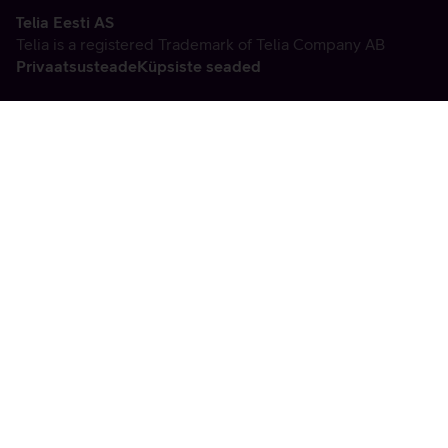
Telia Eesti AS
Telia is a registered Trademark of Telia Company AB
Privaatsusteade
Küpsiste seaded
Vabandame, tekkis
tehniline viga
tx:undefined:ut:null