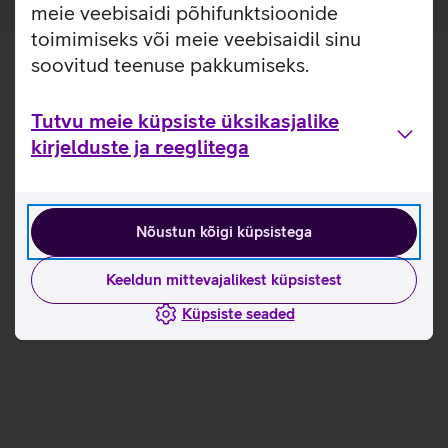
meie veebisaidi põhifunktsioonide
toimimiseks või meie veebisaidil sinu
soovitud teenuse pakkumiseks.
Tutvu meie küpsiste üksikasjalike
kirjelduste ja reeglitega
Nõustun kõigi küpsistega
Keeldun mittevajalikest küpsistest
Küpsiste seaded