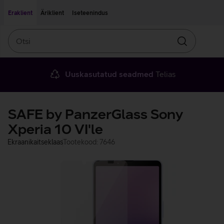
Liigu edasi põhisisu juurde
Ligipääsetavus
Eraklient
Äriklient
Iseteenindus
Otsi
Otsin
Uuskasutatud seadmed
Telias
SAFE by PanzerGlass Sony
Xperia 10 VI'le
Ekraanikaitseklaas
Tootekood: 7646