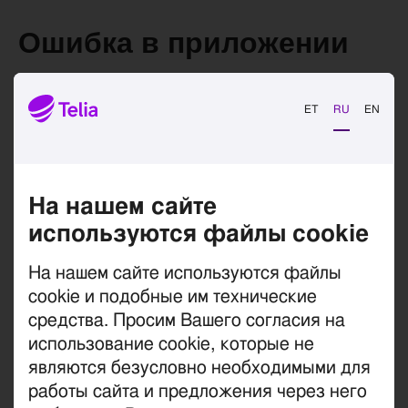
Ошибка в приложении
Произошла ошибка при обработке вашего
ET
RU
EN
запроса, сообщение об ошибке отправлено
администратору.
На нашем сайте
используются файлы cookie
На нашем сайте используются файлы
cookie и подобные им технические
средства. Просим Вашего согласия на
использование cookie, которые не
являются безусловно необходимыми для
работы сайта и предложения через него