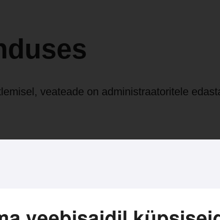
nduses
tlemisel, veateade on administraatoritele edast
a veebisaidil küpsisei