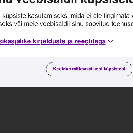
e küpsiste kasutamiseks, mida ei ole tingimata 
seks või meie veebisaidil sinu soovitud teenu
kasjalike kirjelduste ja reeglitega
Keeldun mittevajalikest küpsistest