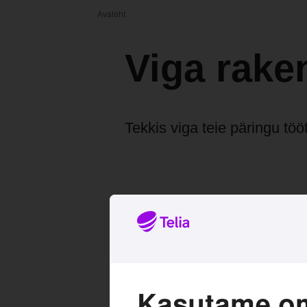
Avaleht
Viga rake
Tekkis viga teie päringu töö
Kasutame om