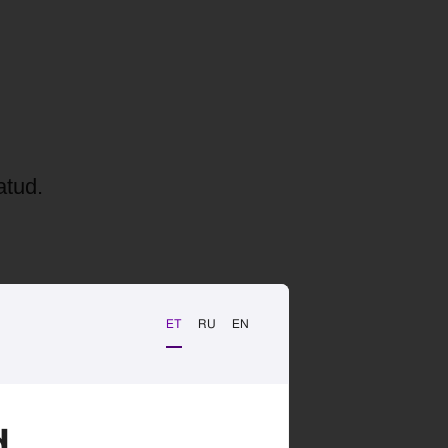
atud.
ET
RU
EN
d