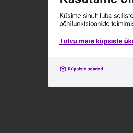
Küsime sinult luba sellist
põhifunktsioonide toimimi
Tutvu meie küpsiste üksi
Küpsiste seaded