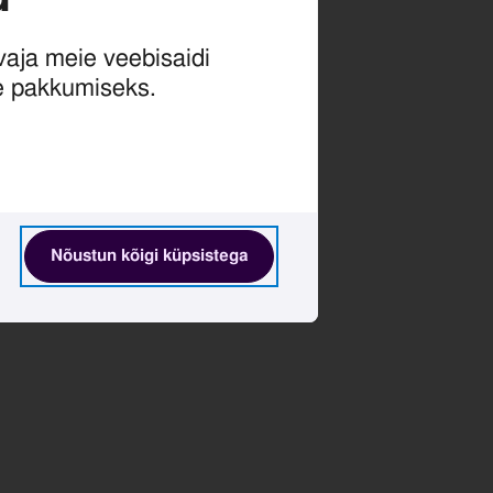
vaja meie veebisaidi
se pakkumiseks.
Nõustun kõigi küpsistega