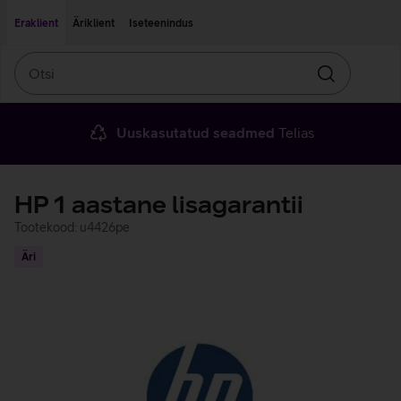
Liigu edasi põhisisu juurde
Ligipääsetavus
Eraklient
Äriklient
Iseteenindus
Otsi
Otsin
Uuskasutatud seadmed
Telias
HP 1 aastane lisagarantii
Tootekood: u4426pe
Äri