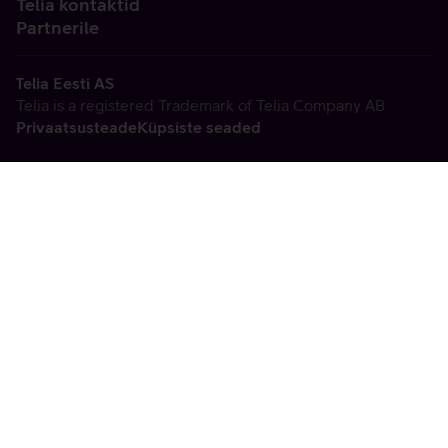
Telia kontaktid
Partnerile
Telia Eesti AS
Telia is a registered Trademark of Telia Company AB
Privaatsusteade
Küpsiste seaded
Vabandame, tekkis