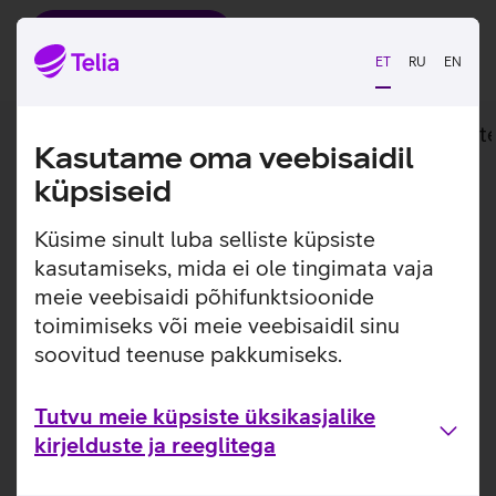
Lisan ostukorvi
ET
RU
EN
Lisainfo
Tehnilised andmed
Toot
Kasutame oma veebisaidil
küpsiseid
Lisainfo
Äriklassi arvutile.
Küsime sinult luba selliste küpsiste
Üheaastane lisagarantii (post-warranty) äriklassi
kasutamiseks, mida ei ole tingimata vaja
sülearvutile. Sobib kasutamiseks kuni 30 päeva pärast
meie veebisaidi põhifunktsioonide
tavagarantii lõppu, kui on soov garantiiaega pikendada.
toimimiseks või meie veebisaidil sinu
Ühilduvad tooted: HP EliteBook 8440P, 2450P, 8460P,
soovitud teenuse pakkumiseks.
2560P, 8470P, 8570P, ProBook 6460B, 6470B, 6570B,
EliteBook Folio 1040, 9470M.
Tutvu meie küpsiste üksikasjalike
Kasulikud lingid
kirjelduste ja reeglitega
Kasutusjuhend HP garantiilaienduse
registreerimiseks