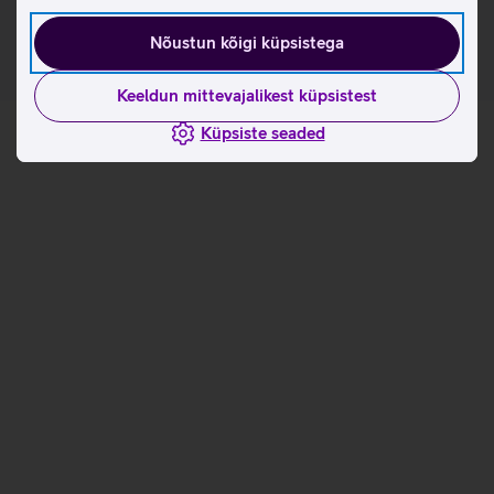
Nõustun kõigi küpsistega
Keeldun mittevajalikest küpsistest
Küpsiste seaded