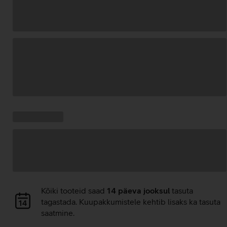
Andmete
laadimine
Kampaania
Andmete
pakkumised:
laadimine
Andmete
Kõiki tooteid saad
14 päeva jooksul
tasuta
laadimine
tagastada. Kuupakkumistele kehtib lisaks ka tasuta
saatmine.