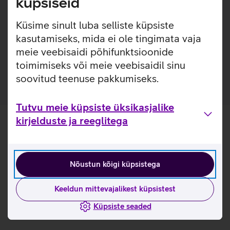
küpsiseid
kestvus kuni 15 kuud, arvutatud kasutusega kuni 8h
päevas.
Küsime sinult luba selliste küpsiste
Kasulikud lingid
kasutamiseks, mida ei ole tingimata vaja
meie veebisaidi põhifunktsioonide
Tutvu Asus WT300 hiire omadustega
toimimiseks või meie veebisaidil sinu
soovitud teenuse pakkumiseks.
Tutvu meie küpsiste üksikasjalike
kirjelduste ja reeglitega
Nõustun kõigi küpsistega
Keeldun mittevajalikest küpsistest
Küpsiste seaded