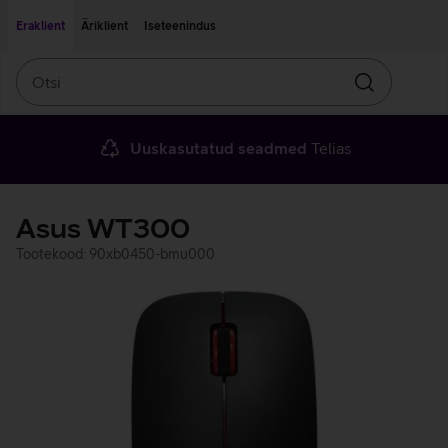
Liigu edasi põhisisu juurde
Ligipääsetavus
Eraklient
Äriklient
Iseteenindus
Otsi
Otsin
Uuskasutatud seadmed
Telias
Asus WT300
Tootekood: 90xb0450-bmu000