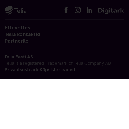
Ettevõttest
Telia kontaktid
Partnerile
Telia Eesti AS
Telia is a registered Trademark of Telia Company AB
Privaatsusteade
Küpsiste seaded