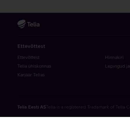
Ettevõttest
Ettevõttest
Hinnakiri
Telia ühiskonnas
Lepingud ja
Karjäär Telias
Telia Eesti AS
Telia is a registered Trademark of Telia