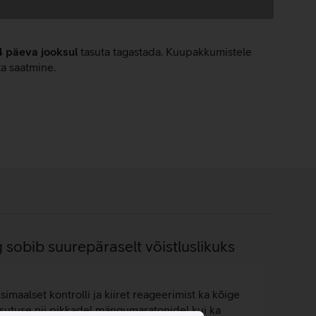
4 päeva jooksul
tasuta tagastada. Kuupakkumistele
ta saatmine.
g sobib suurepäraselt võistluslikuks
aalset kontrolli ja kiiret reageerimist ka kõige
utuse nii pikkadel mängumaratonidel kui ka