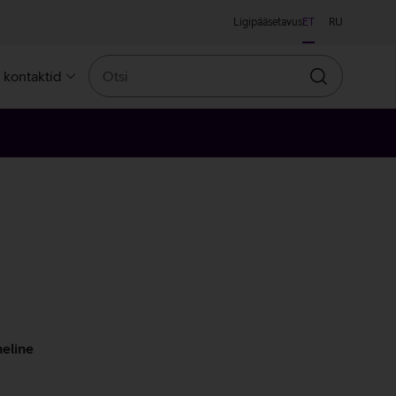
Ligipääsetavus
ET
RU
Otsi
a kontaktid
Otsin
eline