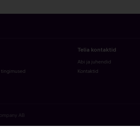
Telia kontaktid
Abi ja juhendid
 tingimused
Kontaktid
 Company AB