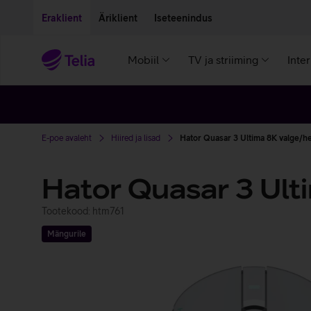
Liigu edasi põhisisu juurde
Ligipääsetavus
Eraklient
Äriklient
Iseteenindus
Mobiil
TV ja striiming
Inte
E-poe avaleht
Hiired ja lisad
Hator Quasar 3 Ultima 8K valge/h
Hator Quasar 3 Ult
Tootekood: htm761
Mängurile