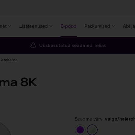
rnet
Lisateenused
E-pood
Pakkumised
Abi j
Uuskasutatud seadmed
Telias
eleroheline
ima 8K
Seadme värv:
valge/heleroh
lilla
valge/heleroheline