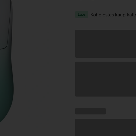
Kohe ostes kaup kätt
Laos
Andmete
laadimine
Kampaania
Andmete
pakkumised:
laadimine