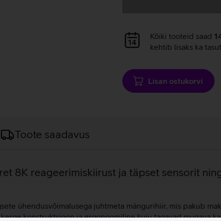
Andmete
Kõiki tooteid saad
1
laadimine
kehtib lisaks ka tasu
Lisan ostukorvi
Toote saadavus
et 8K reageerimiskiirust ja täpset sensorit nin
sete ühendusvõimalusega juhtmeta mängurihiir, mis pakub maksim
erge konstruktsioon ja ergonoomiline kuju tagavad mugava kas