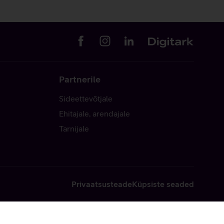
Partnerile
Sideettevõtjale
Ehitajale, arendajale
Tarnijale
Privaatsusteade
Küpsiste seaded