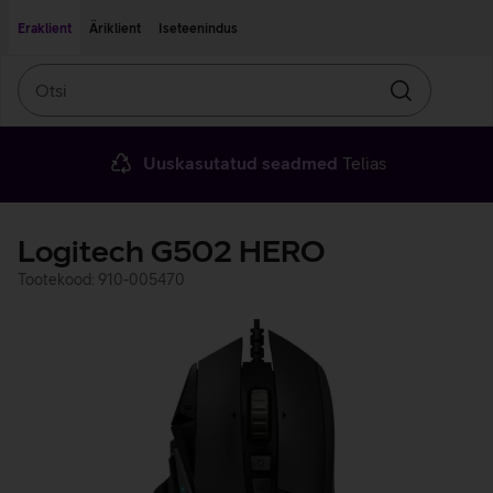
Liigu edasi põhisisu juurde
Ligipääsetavus
Eraklient
Äriklient
Iseteenindus
Otsi
Otsin
Uuskasutatud seadmed
Telias
Logitech G502 HERO
Tootekood: 910-005470