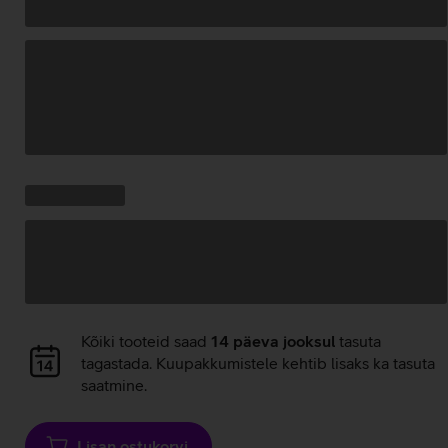
Andmete
laadimine
Kampaania
Andmete
pakkumised:
laadimine
Andmete
Kõiki tooteid saad
14 päeva jooksul
tasuta
laadimine
tagastada. Kuupakkumistele kehtib lisaks ka tasuta
saatmine.
Lisan ostukorvi