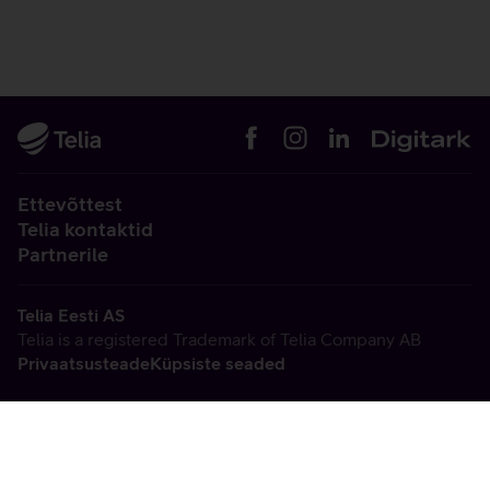
Ettevõttest
Telia kontaktid
Partnerile
Telia Eesti AS
Telia is a registered Trademark of Telia Company AB
Privaatsusteade
Küpsiste seaded