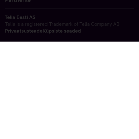
Telia Eesti AS
Telia is a registered Trademark of Telia Company AB
Privaatsusteade
Küpsiste seaded
Vabandame, tekkis
tehniline viga