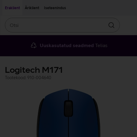
Liigu edasi põhisisu juurde
Ligipääsetavus
Eraklient
Äriklient
Iseteenindus
Otsi
Otsin
Uuskasutatud seadmed
Telias
Logitech M171
Tootekood: 910-004640