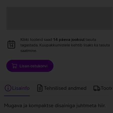
Andmete
laadimine
Andmete
Kõiki tooteid saad
14 päeva jooksul
tasuta
laadimine
tagastada. Kuupakkumistele kehtib lisaks ka tasuta
saatmine.
Lisan ostukorvi
Lisainfo
Tehnilised andmed
Toot
Lisainfo
Mugava ja kompaktse disainiga juhtmeta hiir.