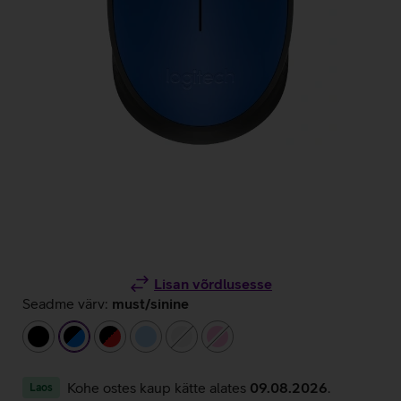
Lisan võrdlusesse
Seadme värv:
must/sinine
must
must/sinine
must/punane
helesinine
valge
heleroosa
Kohe ostes kaup kätte alates
09.08.2026
.
Laos