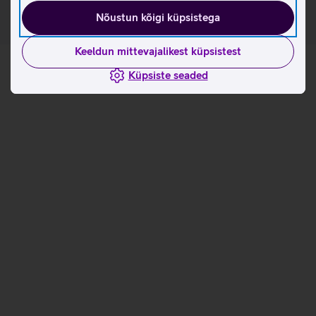
Nõustun kõigi küpsistega
Keeldun mittevajalikest küpsistest
Küpsiste seaded