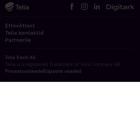
Ettevõttest
Telia kontaktid
Partnerile
Telia Eesti AS
Telia is a registered Trademark of Telia Company AB
Privaatsusteade
Küpsiste seaded