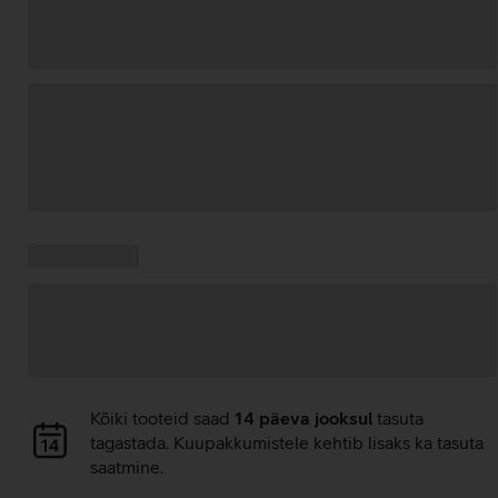
Andmete
laadimine
Kampaania
Andmete
pakkumised:
laadimine
Andmete
Kõiki tooteid saad
14 päeva jooksul
tasuta
laadimine
tagastada. Kuupakkumistele kehtib lisaks ka tasuta
saatmine.