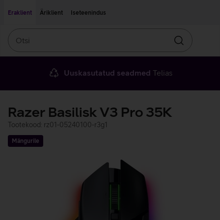
Liigu edasi põhisisu juurde
Ligipääsetavus
Eraklient
Äriklient
Iseteenindus
Otsi
Otsin
Uuskasutatud seadmed
Telias
Razer Basilisk V3 Pro 35K
Tootekood: rz01-05240100-r3g1
Mängurile