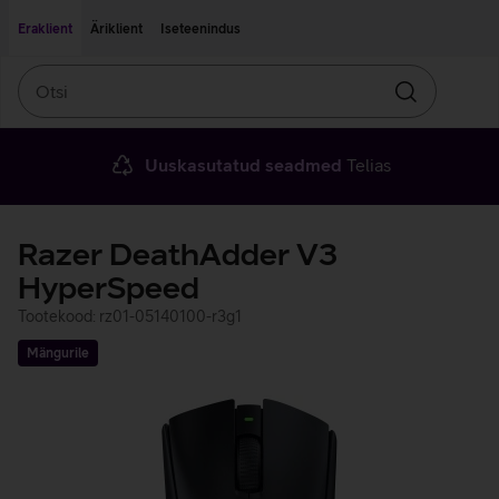
Liigu edasi põhisisu juurde
Ligipääsetavus
Eraklient
Äriklient
Iseteenindus
Otsi
Otsin
Uuskasutatud seadmed
Telias
Razer DeathAdder V3
HyperSpeed
Tootekood: rz01-05140100-r3g1
Mängurile