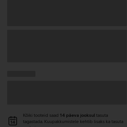
Andmete
laadimine
Kampaania
Andmete
pakkumised:
laadimine
Andmete
Kõiki tooteid saad
14 päeva jooksul
tasuta
laadimine
tagastada. Kuupakkumistele kehtib lisaks ka tasuta