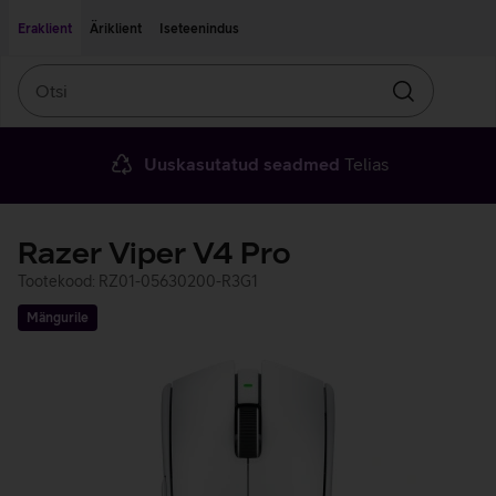
Liigu edasi põhisisu juurde
Ligipääsetavus
Eraklient
Äriklient
Iseteenindus
Otsi
Otsin
Uuskasutatud seadmed
Telias
Razer Viper V4 Pro
Tootekood: RZ01-05630200-R3G1
Mängurile