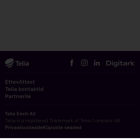
Ettevõttest
Telia kontaktid
Partnerile
Telia Eesti AS
Telia is a registered Trademark of Telia Company AB
Privaatsusteade
Küpsiste seaded