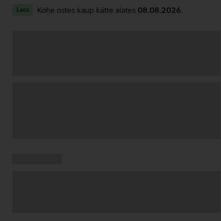
Kohe ostes kaup kätte alates
08.08.2026
.
Laos
Andmete
laadimine
Kampaania
Andmete
pakkumised:
laadimine