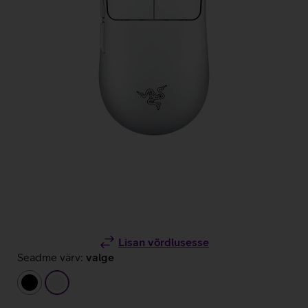
Lisan võrdlusesse
Seadme värv:
valge
must
valge