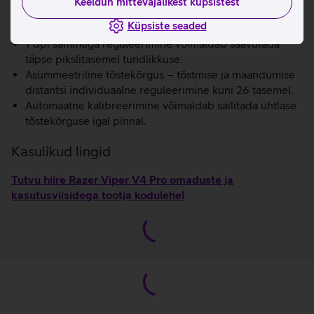
Keeldun mittevajalikest küpsistest
6 programmeeritavat nuppu võimaldavad kasutada nii
Küpsiste seaded
põhikäskluseid kui ka keerukaid makrosid.
1 dpi sammuga reguleerimine võimaldab saavutada
täpse pikslitasemel tundlikkuse.
Asümmeetriline tõstekõrgus – tõstmise ja maandumise
distantsi individuaalne reguleerimine kuni 26 tasemel.
Automaatne kalibreerimine võimaldab säilitada ühtlase
tõstekõrguse igal pinnal.
Kasulikud lingid
Tutvu hiire Razer Viper V4 Pro omaduste ja
kasutusviisidega tootja kodulehel