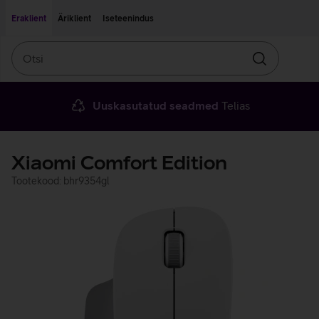
Liigu edasi põhisisu juurde
Ligipääsetavus
Eraklient
Äriklient
Iseteenindus
Otsi
Otsin
Uuskasutatud seadmed
Telias
Xiaomi Comfort Edition
Tootekood: bhr9354gl