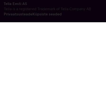
Telia Eesti AS
Telia is a registered Trademark of Telia Company AB
Privaatsusteade
Küpsiste seaded
Vabandame, tekkis
tehniline viga
tx:undefined:ut:null