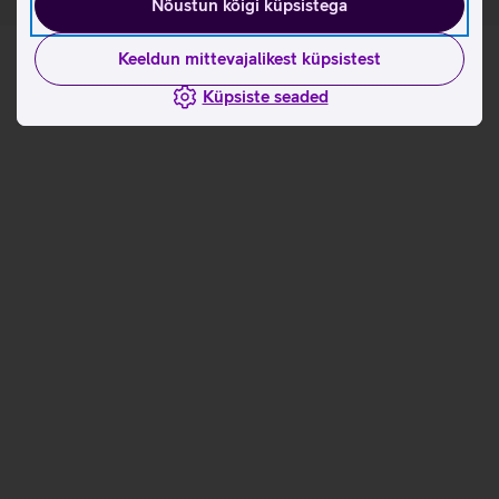
Nõustun kõigi küpsistega
Keeldun mittevajalikest küpsistest
Küpsiste seaded