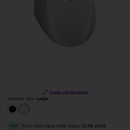
Lisan võrdlusesse
Seadme värv:
valge
must
valge
Kohe ostes kaup kätte alates
12.08.2026
.
Laos