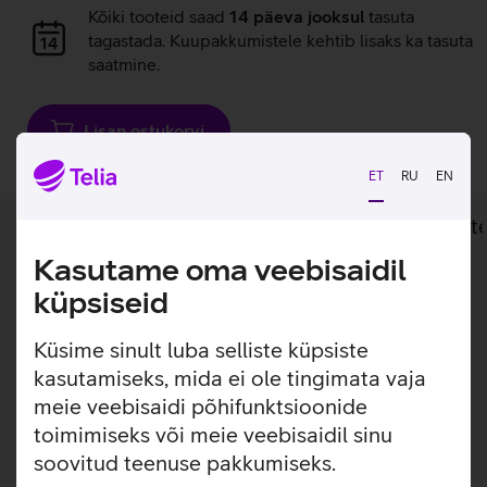
Andmete
Kõiki tooteid saad
14 päeva jooksul
tasuta
laadimine
tagastada. Kuupakkumistele kehtib lisaks ka tasuta
saatmine.
Lisan ostukorvi
ET
RU
EN
Lisainfo
Tehnilised andmed
Toot
Kasutame oma veebisaidil
Lisainfo
küpsiseid
Apple TechWoven ümbris MagSafe’iga ühendab pehme
tekstuuri ja kvaliteetsed detailid. Ümbrisega on võimalik
Küsime sinult luba selliste küpsiste
kasutada Qi või MagSafe juhtmevaba laadimist ilma seda
kasutamiseks, mida ei ole tingimata vaja
eemaldamata. Lisaks saab ümbrise tagaküljele mugavalt
meie veebisaidi põhifunktsioonide
kinnitada ka rahatasku.
toimimiseks või meie veebisaidil sinu
Valmistatud 100 % taaskasutatud polüestrist, millel on
soovitud teenuse pakkumiseks.
rikastatud tekstuur — kena välimus ning meeldiv käes