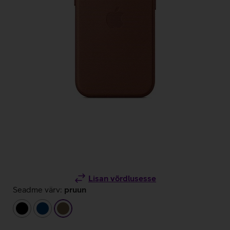
Lisan võrdlusesse
Seadme värv:
pruun
must
tumesinine
pruun