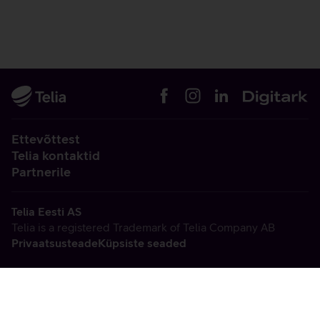
Ettevõttest
Telia kontaktid
Partnerile
Telia Eesti AS
Telia is a registered Trademark of Telia Company AB
Privaatsusteade
Küpsiste seaded