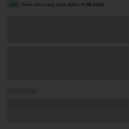
Kohe ostes kaup kätte alates
11.08.2026
.
Laos
Andmete
laadimine
Kampaania
Andmete
pakkumised:
laadimine