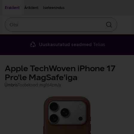
Liigu edasi põhisisu juurde
Ligipääsetavus
Eraklient
Äriklient
Iseteenindus
Otsi
Otsin
Uuskasutatud seadmed
Telias
Apple TechWoven iPhone 17
Pro'le MagSafe'iga
Ümbris
Tootekood: mgf64zm/a