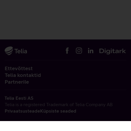
Ettevõttest
Telia kontaktid
Partnerile
Telia Eesti AS
Telia is a registered Trademark of Telia Company AB
Privaatsusteade
Küpsiste seaded