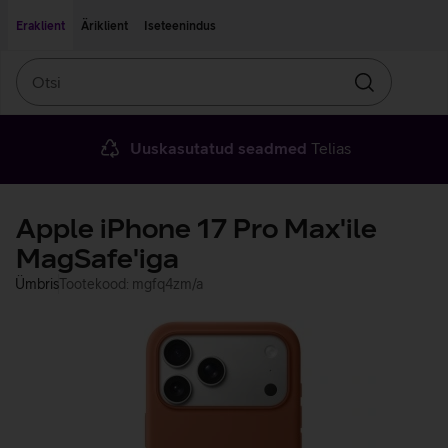
Liigu edasi põhisisu juurde
Ligipääsetavus
Eraklient
Äriklient
Iseteenindus
Otsi
Otsin
Uuskasutatud seadmed
Telias
Apple iPhone 17 Pro Max'ile
MagSafe'iga
Ümbris
Tootekood: mgfq4zm/a