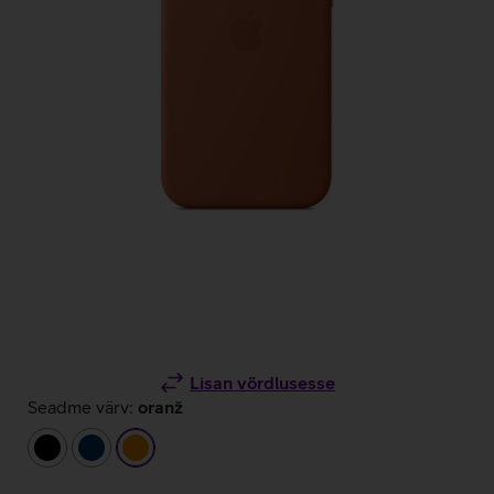
Lisan võrdlusesse
Seadme värv:
oranž
must
tumesinine
oranž