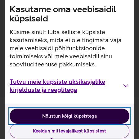
millel on sisseehitatud MagSafe magnetid, mis muudavad
Kasutame oma veebisaidil
ümbrise kinnitamise ja eemaldamise väga lihtsaks.
Ümbrise seespool on pehme mikrokiust vooder, mis tagab
küpsiseid
telefonile veelgi suurema kaitse. Ümbrisega on võimalik
kasutada Qi või MagSafe juhtmevaba laadimist ilma seda
Küsime sinult luba selliste küpsiste
eemaldamata. Lisaks saab ümbrise tagaküljele mugavalt
kasutamiseks, mida ei ole tingimata vaja
kinnitada ka rahatasku.
meie veebisaidi põhifunktsioonide
Ümbrise all otsas on kaks ühenduspunkti, kuhu saab
toimimiseks või meie veebisaidil sinu
kinnitada Apple Crossbody Strap'i, mis võimaldab
soovitud teenuse pakkumiseks.
telefoni kanda mugavalt käed-vabal viisil.
Tutvu meie küpsiste üksikasjalike
kirjelduste ja reeglitega
Nõustun kõigi küpsistega
Keeldun mittevajalikest küpsistest