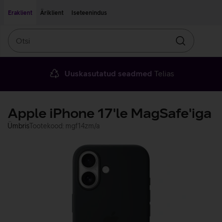
Liigu edasi põhisisu juurde
Ligipääsetavus
Eraklient
Äriklient
Iseteenindus
Otsi
Otsin
Uuskasutatud seadmed
Telias
Apple iPhone 17'le MagSafe'iga
Ümbris
Tootekood: mgf14zm/a