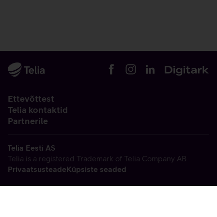
Ettevõttest
Telia kontaktid
Partnerile
Telia Eesti AS
Telia is a registered Trademark of Telia Company AB
Privaatsusteade
Küpsiste seaded