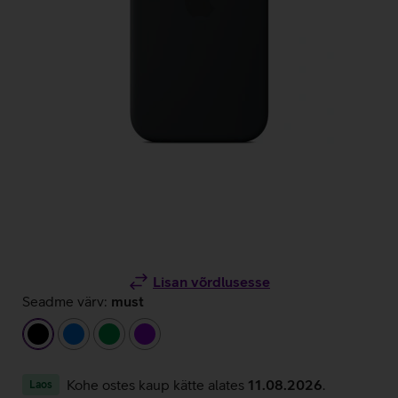
Lisan võrdlusesse
Seadme värv:
must
must
sinine
roheline
lilla
Kohe ostes kaup kätte alates
11.08.2026
.
Laos