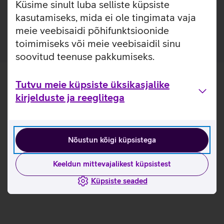
Küsime sinult luba selliste küpsiste
ilma seda eemaldamata. Lisaks saab ümbrise tagaküljele
kasutamiseks, mida ei ole tingimata vaja
mugavalt kinnitada ka rahatasku.
meie veebisaidi põhifunktsioonide
toimimiseks või meie veebisaidil sinu
soovitud teenuse pakkumiseks.
Tutvu meie küpsiste üksikasjalike
kirjelduste ja reeglitega
Nõustun kõigi küpsistega
Keeldun mittevajalikest küpsistest
Küpsiste seaded