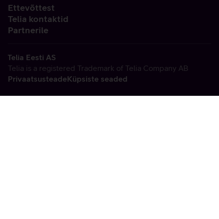
Ettevõttest
Telia kontaktid
Partnerile
Telia Eesti AS
Telia is a registered Trademark of Telia Company AB
Privaatsusteade
Küpsiste seaded