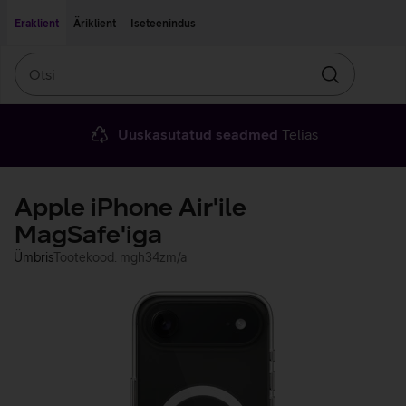
Liigu edasi põhisisu juurde
Ligipääsetavus
Eraklient
Äriklient
Iseteenindus
Otsi
Otsin
Uuskasutatud seadmed
Telias
Apple iPhone Air'ile
MagSafe'iga
Ümbris
Tootekood: mgh34zm/a