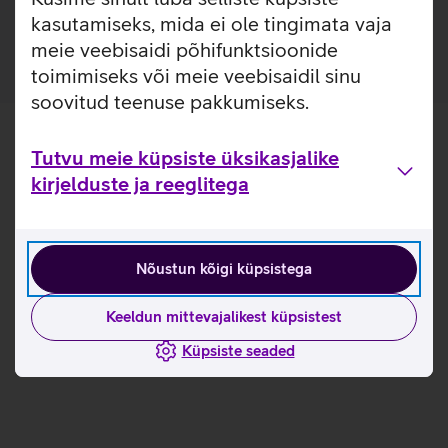
laadijatega.
kasutamiseks, mida ei ole tingimata vaja
meie veebisaidi põhifunktsioonide
toimimiseks või meie veebisaidil sinu
soovitud teenuse pakkumiseks.
Tutvu meie küpsiste üksikasjalike
kirjelduste ja reeglitega
Nõustun kõigi küpsistega
Keeldun mittevajalikest küpsistest
Küpsiste seaded