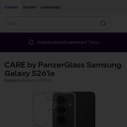
Liigu edasi põhisisu juurde
Ligipääsetavus
Eraklient
Äriklient
Iseteenindus
Otsi
Otsin
Uuskasutatud seadmed
Telias
CARE by PanzerGlass Samsung
Galaxy S26'le
Ümbris
Tootekood: cr78132