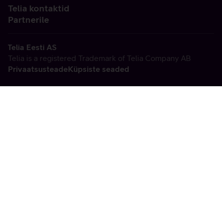
Telia kontaktid
Partnerile
Telia Eesti AS
Telia is a registered Trademark of Telia Company AB
Privaatsusteade
Küpsiste seaded
Vabandame, tekkis