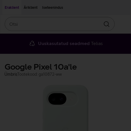
Liigu edasi põhisisu juurde
Ligipääsetavus
Eraklient
Äriklient
Iseteenindus
Otsi
Otsin
Uuskasutatud seadmed
Telias
Google Pixel 10a'le
Ümbris
Tootekood: ga10872-ww