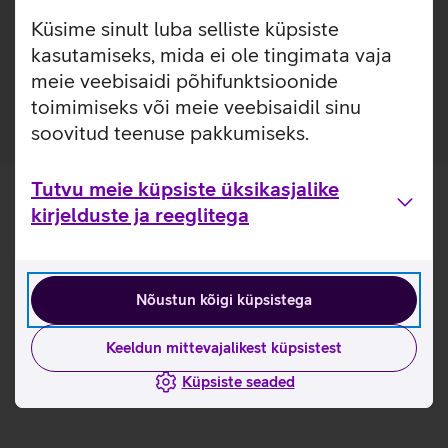
eest ideaalselt sobiva ümbrisega. Selle määrdumiskindel
Küsime sinult luba selliste küpsiste
silikoon ja mikrokiudvooder pakub vastupidavat kaitset.
Ümbris on loodud telefoni järgi, et see ei häiriks
kasutamiseks, mida ei ole tingimata vaja
laadimisfunktsioone, heli selgust ega signaali tugevust.
meie veebisaidi põhifunktsioonide
toimimiseks või meie veebisaidil sinu
soovitud teenuse pakkumiseks.
Tutvu meie küpsiste üksikasjalike
kirjelduste ja reeglitega
Nõustun kõigi küpsistega
Keeldun mittevajalikest küpsistest
Küpsiste seaded