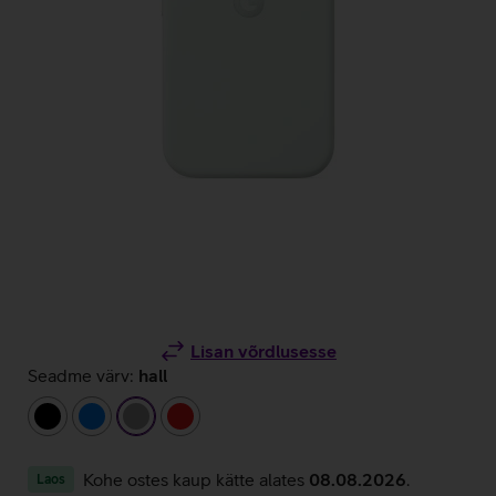
Lisan võrdlusesse
Seadme värv:
hall
must
sinine
hall
punane
Kohe ostes kaup kätte alates
08.08.2026
.
Laos