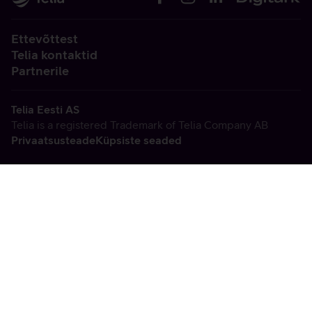
Ettevõttest
Telia kontaktid
Partnerile
Telia Eesti AS
Telia is a registered Trademark of Telia Company AB
Privaatsusteade
Küpsiste seaded