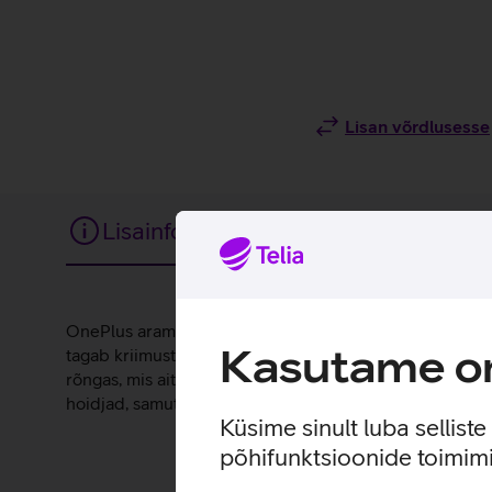
Lisan võrdlusesse
Lisainfo
Tehnilised andmed
Lisainfo
OnePlus aramiidümbris on õhuke, kerge ja vastupidav ka
Kasutame om
tagab kriimustuste ja igapäevase kulumise eest kaitse
rõngas, mis aitab kaitsta objektiivi kolmest küljest. Üm
hoidjad, samuti on tagatud ühilduvus ka juhtmevabade 
Küsime sinult luba sellist
põhifunktsioonide toimimi