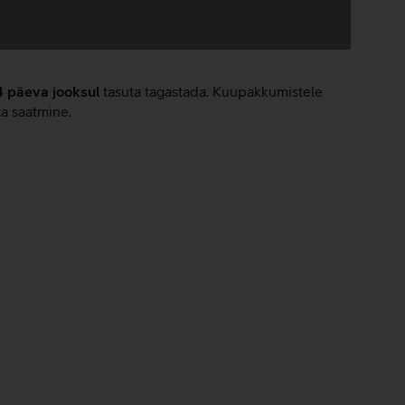
4 päeva jooksul
tasuta tagastada. Kuupakkumistele
ta saatmine.