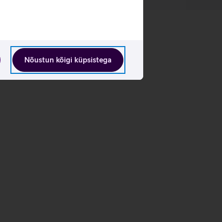
Nõustun kõigi küpsistega