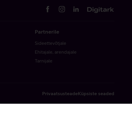
Partnerile
Sideettevõtjale
Ehitajale, arendajale
Tarnijale
Privaatsusteade
Küpsiste seaded