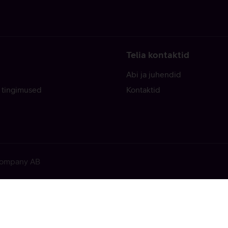
Telia kontaktid
Abi ja juhendid
 tingimused
Kontaktid
 Company AB