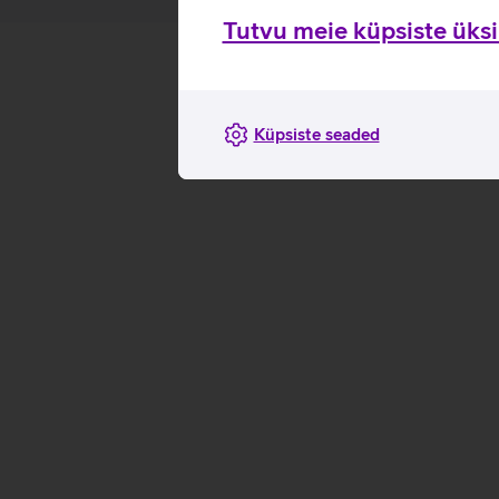
Tutvu meie küpsiste üksik
Küpsiste seaded