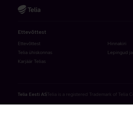
Ettevõttest
Ettevõttest
Hinnakiri
Telia ühiskonnas
Lepingud ja
Karjäär Telias
Telia Eesti AS
Telia is a registered Trademark of Telia