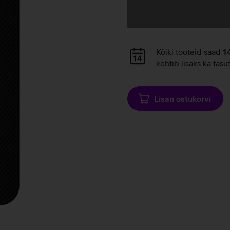
Andmete
laadimine
Andmete
Kõiki tooteid saad
1
laadimine
kehtib lisaks ka tasu
Lisan ostukorvi