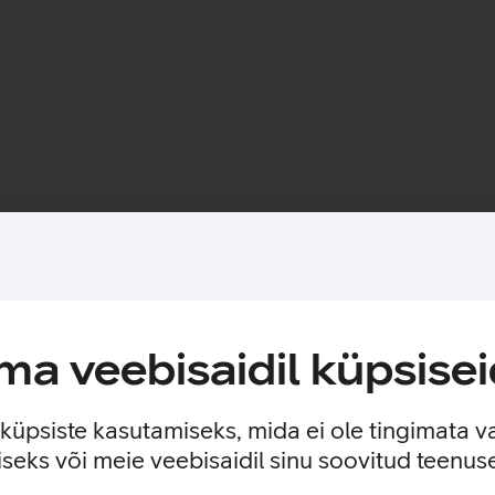
Toote saadavus
itse, mis on spetsiaalselt loodud OnePlus 15 nutitelefonile. Üm
a veebisaidil küpsisei
, ilma seadme originaalset õhukest proﬁili paksuks muutmata. Li
bris sisaldab magnetilist rõngast, mis võimaldab telefoni lihtsal
laadijatega.
e küpsiste kasutamiseks, mida ei ole tingimata v
seks või meie veebisaidil sinu soovitud teenu