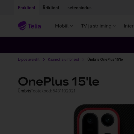
Liigu edasi põhisisu juurde
Ligipääsetavus
Eraklient
Äriklient
Iseteenindus
Mobiil
TV ja striiming
Inte
E-poe avaleht
Kaaned ja ümbrised
Ümbris OnePlus 15'le
OnePlus 15'le
Ümbris
Tootekood: 5431102021