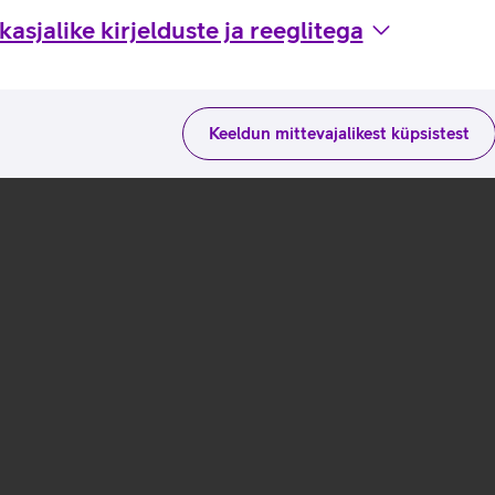
asjalike kirjelduste ja reeglitega
Keeldun mittevajalikest küpsistest