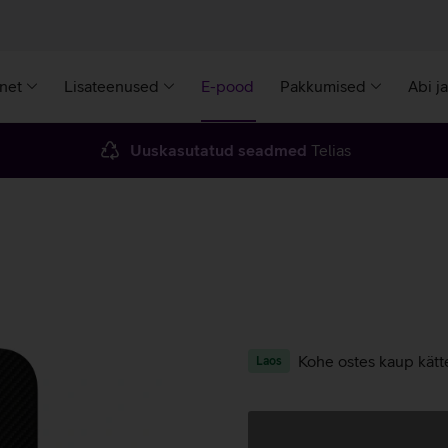
rnet
Lisateenused
E-pood
Pakkumised
Abi j
Uuskasutatud seadmed
Telias
Kohe ostes kaup kätt
Laos