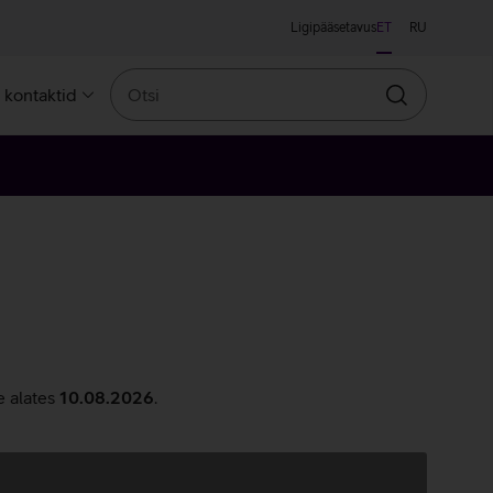
Ligipääsetavus
ET
RU
Otsi
a kontaktid
Otsin
e alates
10.08.2026
.