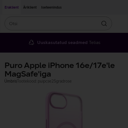
Liigu edasi põhisisu juurde
Ligipääsetavus
Eraklient
Äriklient
Iseteenindus
Otsi
Otsin
Uuskasutatud seadmed
Telias
Puro Apple iPhone 16e/17e'le
MagSafe'iga
Ümbris
Tootekood: puipcse25gradrose