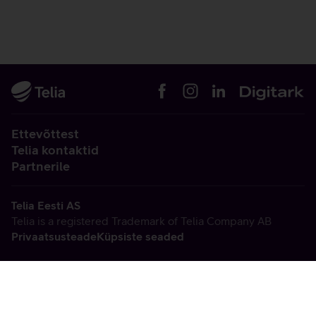
Ettevõttest
Telia kontaktid
Partnerile
Telia Eesti AS
Telia is a registered Trademark of Telia Company AB
Privaatsusteade
Küpsiste seaded