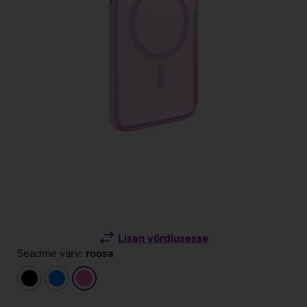
Lisan võrdlusesse
Seadme värv:
roosa
must
sinine
roosa