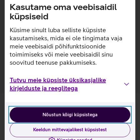
Lisainfo
Õhuke, kerge ja lihtsasti kinnitatav ümbris, millel on
Kasutame oma veebisaidil
sisseehitatud MagSafe magnetid, mis muudavad ümbrise
küpsiseid
kinnitamise ja eemaldamise väga lihtsaks. Ümbrisega on
võimalik kasutada Qi või MagSafe juhtmevaba laadimist
Küsime sinult luba selliste küpsiste
ilma seda eemaldamata. Lisaks saab ümbrise tagaküljele
kasutamiseks, mida ei ole tingimata vaja
mugavalt kinnitada ka rahatasku.
meie veebisaidi põhifunktsioonide
Kuna antud telefoni mudel ei sisalda MagSafe, siis
toimimiseks või meie veebisaidil sinu
MagSafe tarvikute kasutamiseks on vaja ümbrist, kuhu
soovitud teenuse pakkumiseks.
on sisse ehitatud MagSafe.
Tutvu meie küpsiste üksikasjalike
kirjelduste ja reeglitega
Nõustun kõigi küpsistega
Keeldun mittevajalikest küpsistest