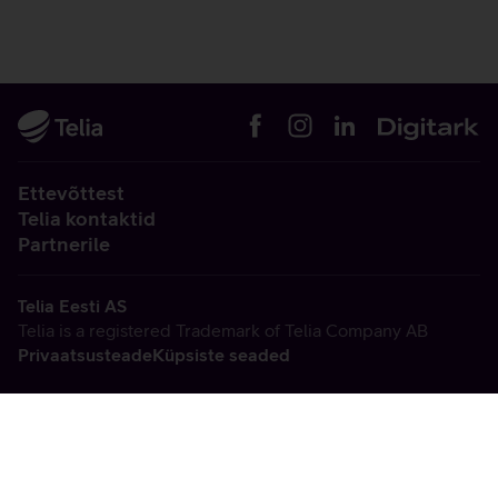
Ettevõttest
Telia kontaktid
Partnerile
Telia Eesti AS
Telia is a registered Trademark of Telia Company AB
Privaatsusteade
Küpsiste seaded