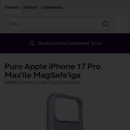
Liigu edasi põhisisu juurde
Ligipääsetavus
Eraklient
Äriklient
Iseteenindus
Otsi
Otsin
Uuskasutatud seadmed
Telias
Puro Apple iPhone 17 Pro
Max'ile MagSafe'iga
Ümbris
Tootekood: puipc17p69iconmppink