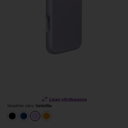
Lisan võrdlusesse
Seadme värv:
helelilla
must
tumesinine
helelilla
oranž