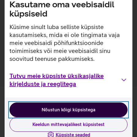
Lisainfo
Kasutame oma veebisaidil
Õhuke, kerge ja lihtsasti kinnitatav ümbris, millel on
sisseehitatud MagSafe magnetid, mis muudavad ümbrise
küpsiseid
kinnitamise ja eemaldamise väga lihtsaks. Ümbrisega on
võimalik kasutada Qi või MagSafe juhtmevaba laadimist
Küsime sinult luba selliste küpsiste
ilma seda eemaldamata. Lisaks saab ümbrise tagaküljele
kasutamiseks, mida ei ole tingimata vaja
mugavalt kinnitada ka rahatasku. Ümbris on mikrofiiber
meie veebisaidi põhifunktsioonide
sisuga, tagamaks telefonile kaitse mikrokriimustuste eest
toimimiseks või meie veebisaidil sinu
juhuks, kui tolm ja mustus satuvad telefoni ja ümbrise
soovitud teenuse pakkumiseks.
vahele.
Tutvu meie küpsiste üksikasjalike
kirjelduste ja reeglitega
Nõustun kõigi küpsistega
Keeldun mittevajalikest küpsistest
Küpsiste seaded