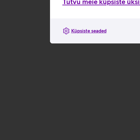
Tutvu meie küpsiste üksik
Küpsiste seaded