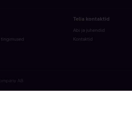
Telia kontaktid
Abi ja juhendid
 tingimused
Kontaktid
 Company AB