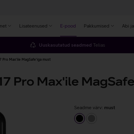
rnet
Lisateenused
E-pood
Pakkumised
Abi j
Uuskasutatud seadmed
Telias
7 Pro Max'ile MagSafe'iga must
17 Pro Max'ile MagSafe
Seadme värv:
must
must
hall