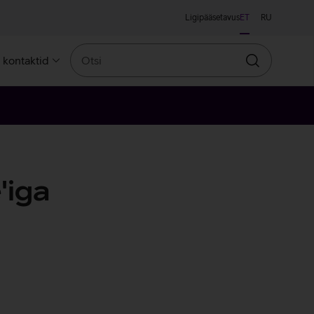
Ligipääsetavus
ET
RU
Otsi
a kontaktid
Otsin
'iga