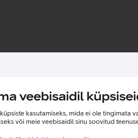
Toote saadavus
a veebisaidil küpsisei
n sisseehitatud MagSafe magnetid, mis muudavad ümbrise kinnitam
 ilma seda eemaldamata. Lisaks saab ümbrise tagaküljele mugava
e küpsiste kasutamiseks, mida ei ole tingimata v
seks või meie veebisaidil sinu soovitud teenu