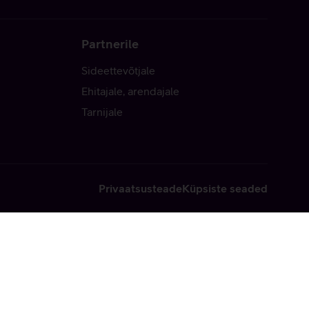
Partnerile
Sideettevõtjale
Ehitajale, arendajale
Tarnijale
Privaatsusteade
Küpsiste seaded