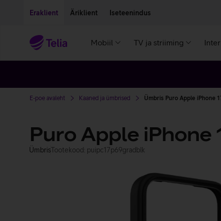
Liigu edasi põhisisu juurde
Ligipääsetavus
Eraklient
Äriklient
Iseteenindus
Mobiil
TV ja striiming
Inte
E-poe avaleht
Kaaned ja ümbrised
Ümbris Puro Apple iPhone 1
Puro Apple iPhone 
Ümbris
Tootekood: puipc17p69gradblk