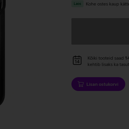
Kohe ostes kaup kätt
Laos
Andmete
laadimine
Andmete
Kõiki tooteid saad
1
laadimine
kehtib lisaks ka tasu
Lisan ostukorvi