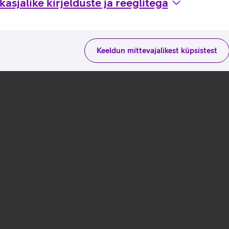
asjalike kirjelduste ja reeglitega
Keeldun mittevajalikest küpsistest