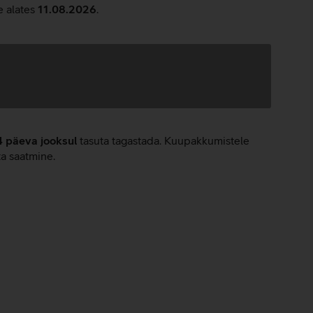
e alates
11.08.2026
.
4 päeva jooksul
tasuta tagastada. Kuupakkumistele
ta saatmine.