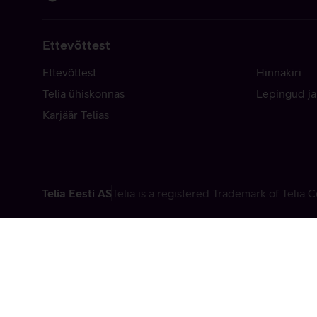
Ettevõttest
Ettevõttest
Hinnakiri
Telia ühiskonnas
Lepingud ja
Karjäär Telias
Telia Eesti AS
Telia is a registered Trademark of Telia