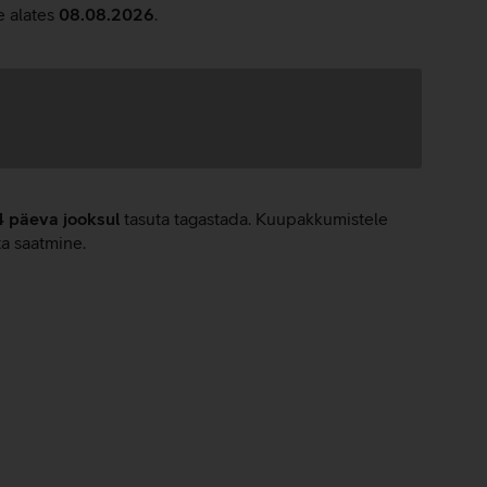
e alates
08.08.2026
.
4 päeva jooksul
tasuta tagastada. Kuupakkumistele
ta saatmine.