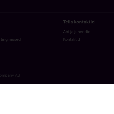
Telia kontaktid
Abi ja juhendid
 tingimused
Kontaktid
 Company AB