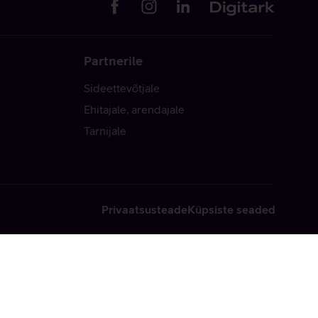
Partnerile
Sideettevõtjale
Ehitajale, arendajale
Tarnijale
Privaatsusteade
Küpsiste seaded