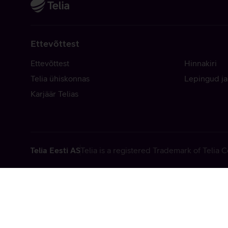
Ettevõttest
Ettevõttest
Hinnakiri
Telia ühiskonnas
Lepingud ja
Karjäär Telias
Telia Eesti AS
Telia is a registered Trademark of Telia