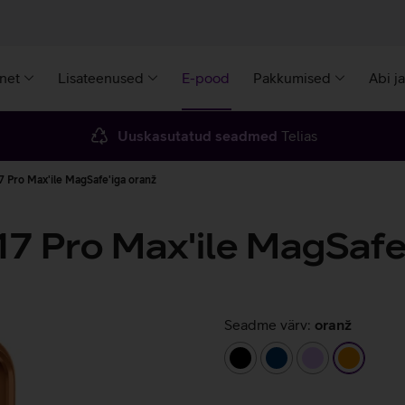
rnet
Lisateenused
E-pood
Pakkumised
Abi j
Uuskasutatud seadmed
Telias
 Pro Max'ile MagSafe'iga oranž
17 Pro Max'ile MagSafe
Seadme värv:
oranž
must
tumesinine
helelilla
oranž