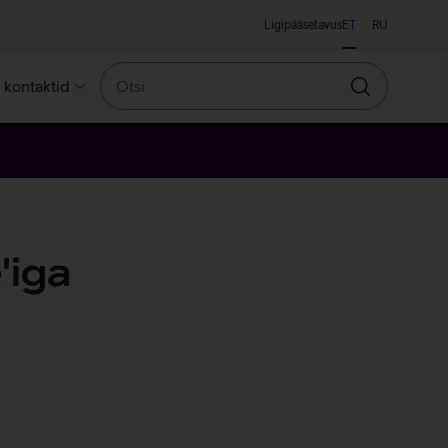
Ligipääsetavus
ET
RU
Otsi
a kontaktid
Otsin
'iga