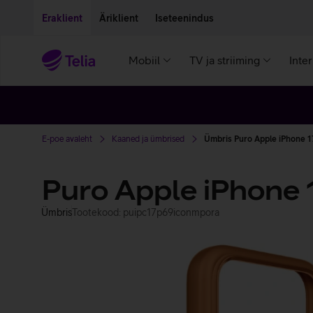
Liigu edasi põhisisu juurde
Ligipääsetavus
Eraklient
Äriklient
Iseteenindus
Mobiil
TV ja striiming
Inte
E-poe avaleht
Kaaned ja ümbrised
Ümbris Puro Apple iPhone 17
Puro Apple iPhone 
Ümbris
Tootekood: puipc17p69iconmpora