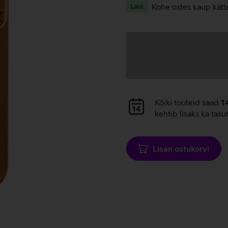
Kohe ostes kaup kätt
Laos
Andmete
laadimine
Andmete
Kõiki tooteid saad
1
laadimine
kehtib lisaks ka tasu
Lisan ostukorvi