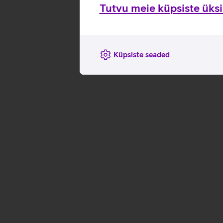
Tutvu meie küpsiste üksik
Küpsiste seaded