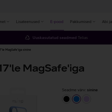
rnet
Lisateenused
E-pood
Pakkumised
Abi j
Uuskasutatud seadmed
Telias
'le MagSafe'iga sinine
17'le MagSafe'iga
Seadme värv:
sinine
must
sinine
helelilla