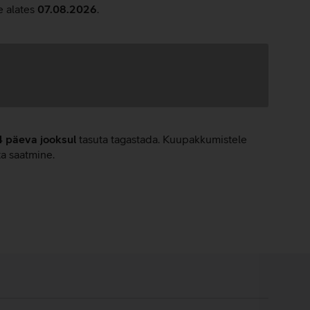
e alates
07.08.2026
.
4 päeva jooksul
tasuta tagastada. Kuupakkumistele
ta saatmine.