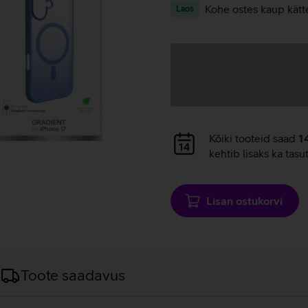
Kohe ostes kaup kätt
Laos
Andmete
laadimine
Andmete
Kõiki tooteid saad
1
laadimine
kehtib lisaks ka tasu
Lisan ostukorvi
Toote saadavus