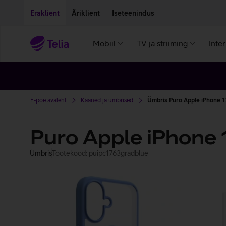
Liigu edasi põhisisu juurde
Ligipääsetavus
Eraklient
Äriklient
Iseteenindus
Mobiil
TV ja striiming
Inte
E-poe avaleht
Kaaned ja ümbrised
Ümbris Puro Apple iPhone 17
Puro Apple iPhone 
Ümbris
Tootekood: puipc1763gradblue