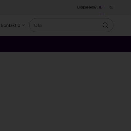
Ligipääsetavus
ET
RU
Otsi
a kontaktid
Otsin