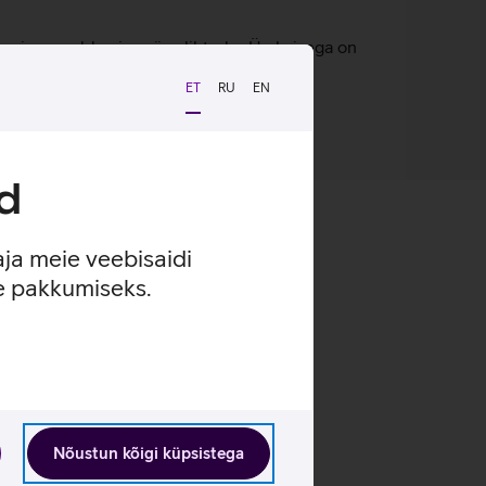
ise ja eemaldamise väga lihtsaks. Ümbrisega on
lt kinnitada ka rahatasku.
ET
RU
EN
d
aja meie veebisaidi
se pakkumiseks.
Nõustun kõigi küpsistega