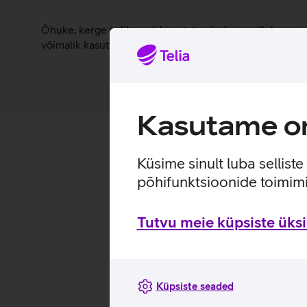
Lisainfo
Õhuke, kerge ja lihtsasti kinnitatav ümbris, millel o
võimalik kasutada Qi või MagSafe juhtmevaba laadimist
Kasutame om
Küsime sinult luba sellist
põhifunktsioonide toimimi
Tutvu meie küpsiste üksik
Küpsiste seaded