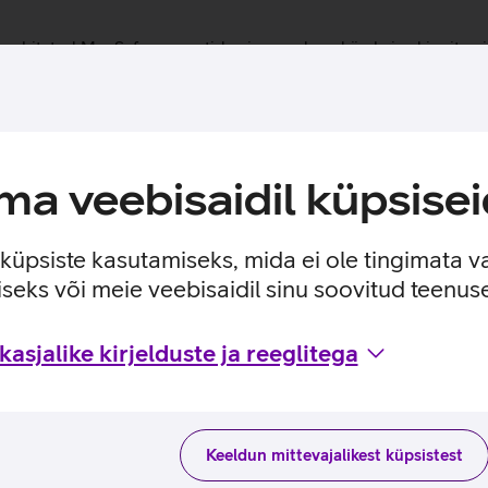
n sisseehitatud MagSafe magnetid, mis muudavad ümbrise kinnitam
 ilma seda eemaldamata. Lisaks saab ümbrise tagaküljele mugava
a veebisaidil küpsisei
e küpsiste kasutamiseks, mida ei ole tingimata v
seks või meie veebisaidil sinu soovitud teenu
asjalike kirjelduste ja reeglitega
Keeldun mittevajalikest küpsistest